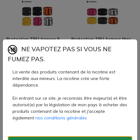
Protection TPU Armour S
Protection TPU Armour Max
pour Itank 2 (Silver) -
pour Itank 2 (Gradient
NE VAPOTEZ PAS SI VOUS NE
Vaporesso
Purple) - Vaporesso
FUMEZ PAS.
2,60 €
2,60 €
La vente des produits contenant de la nicotine est
interdite aux mineurs. La nicotine crée une forte
dépendance.
En entrant sur ce site, je reconnais être majeur(e) et être
autorisé(e) par la législation de mon pays à acheter des
produits contenant de la nicotine et j'accepte
Protection TPU Armour Max
Protection TPU Armour Max
également
nos conditions générales
pour Itank 2 (Black) -
pour Itank 2 (Green) -
Vaporesso
Vaporesso
2,60 €
2,60 €