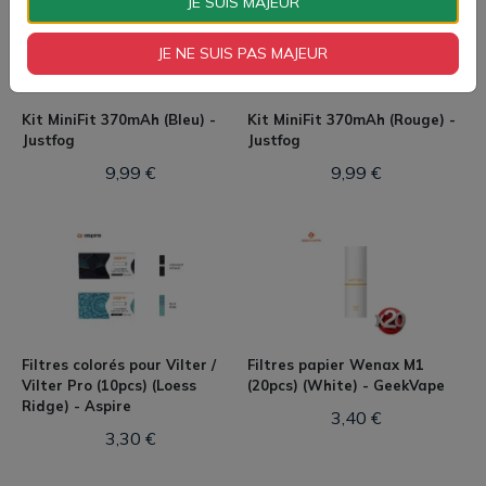
JE SUIS MAJEUR
JE NE SUIS PAS MAJEUR
Kit MiniFit 370mAh (Bleu) -
Kit MiniFit 370mAh (Rouge) -
Justfog
Justfog
9,99 €
9,99 €
Filtres colorés pour Vilter /
Filtres papier Wenax M1
Vilter Pro (10pcs) (Loess
(20pcs) (White) - GeekVape
Ridge) - Aspire
3,40 €
3,30 €