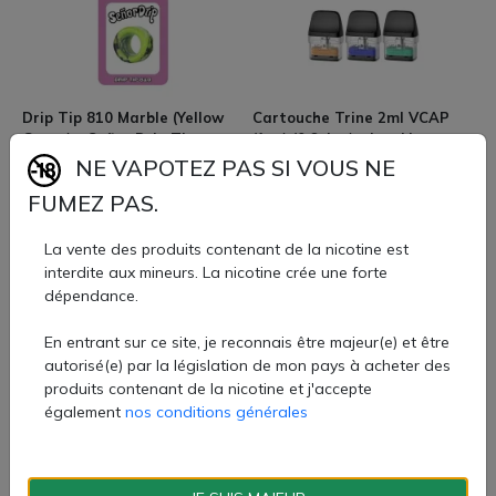
Drip Tip 810 Marble (Yellow
Cartouche Trine 2ml VCAP
Green) - Señor Drip Tip
(1pc) (0.6ohm) - Innokin
NE VAPOTEZ PAS SI VOUS NE
3,20 €
3,20 €
FUMEZ PAS.
La vente des produits contenant de la nicotine est
interdite aux mineurs. La nicotine crée une forte
dépendance.
En entrant sur ce site, je reconnais être majeur(e) et être
autorisé(e) par la législation de mon pays à acheter des
Cartouche Trine 2ml VCAP
Kit MiniFit 370mAh (Bronze) -
produits contenant de la nicotine et j'accepte
(1pc) (1.2ohm) - Innokin
Justfog
également
nos conditions générales
3,20 €
9,99 €