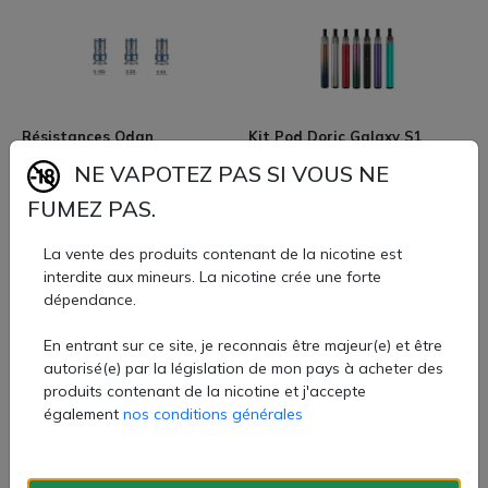
Résistances Odan
Kit Pod Doric Galaxy S1
(0.18/0.2/0.3) (Ohmages:0.18
800mAh (Couleurs :Lake
NE VAPOTEZ PAS SI VOUS NE
Ohms) - Aspire
Green) - VooPoo
FUMEZ PAS.
11,90 €
14,90 €
La vente des produits contenant de la nicotine est
interdite aux mineurs. La nicotine crée une forte
dépendance.
En entrant sur ce site, je reconnais être majeur(e) et être
autorisé(e) par la législation de mon pays à acheter des
produits contenant de la nicotine et j'accepte
Kit Pod Doric Galaxy S1
Kit Pod Doric Galaxy S1
également
nos conditions générales
800mAh (Couleurs :Purple
800mAh (Couleurs :Obsidian
Green) - VooPoo
Black) - VooPoo
12 €
12 €