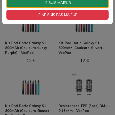
JE SUIS MAJEUR
JE NE SUIS PAS MAJEUR
Kit Pod Doric Galaxy S1
Kit Pod Doric Galaxy S1
800mAh (Couleurs :Lucky
800mAh (Couleurs :Silver) -
Purple) - VooPoo
VooPoo
12 €
12 €
Kit Pod Doric Galaxy S1
Résistances TPP (3pcs) DM1 -
800mAh (Couleurs :Russet
0.15ohm - VooPoo