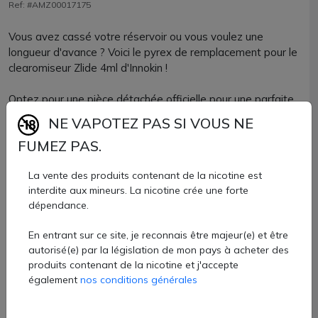
Ref: #AMZ00017175
Vous avez cassé votre réservoir ou vous voulez une
longueur d'avance ? Voici le pyrex de remplacement pour le
clearomiseur Zlide 4ml d'Innokin !
Optez pour une pièce détachée officielle pour une parfaite
compatibilité.
NE VAPOTEZ PAS SI VOUS NE
FUMEZ PAS.
Le pyrex Zlide Innokin a une belle capacité de 4ml.
La vente des produits contenant de la nicotine est
Pyrex Zlide Innokin vendu à l'unité chez AZVape.
interdite aux mineurs. La nicotine crée une forte
5 €
dépendance.
Quantité
En entrant sur ce site, je reconnais être majeur(e) et être
autorisé(e) par la législation de mon pays à acheter des
produits contenant de la nicotine et j'accepte
AJOUTER À MON PANIER
également
nos conditions générales
Paiement 100% sécurisé