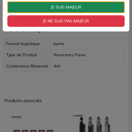
JE SUIS MAJEUR
Livraison rapide
JE NE SUIS PAS MAJEUR
Fiche technique
Format logistique
pyrex
Type de Produit
Réservoirs Pyrex
Contenance Réservoir
4ml
Produits associés