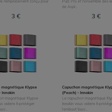
 de remplacement conçu pour
Pulz Pro et l'ensemble des k
de Aspi...
3 €
3 €
 magnétique Klypse
Capuchon magnétique Kly
- Innokin
(Peach) - Innokin
on magnétique Klypse
Le capuchon magnétique Kl
us aidera à protéger
Innokin vous aidera à protég
cc...
l’embout bucc...