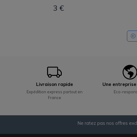
3 €
Livraison rapide
Une entrepris
Expédition express partout en
Eco-respon
France
Ne ratez pas nos offres exc