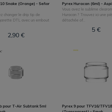
810 Snake (Orange) - Señor
Pyrex Huracan (6ml) - Aspi
Vous avez le sublime clearo
z changer le drip tip de
Huracan ? Trouvez ici une pi
igarette DTL avec un embout
détachée of...
5 €
2,90 €
b pour T-Air Subtank 5ml
Pyrex 9 pour TFV16/TFV18
mok
(Transparent) - Smok