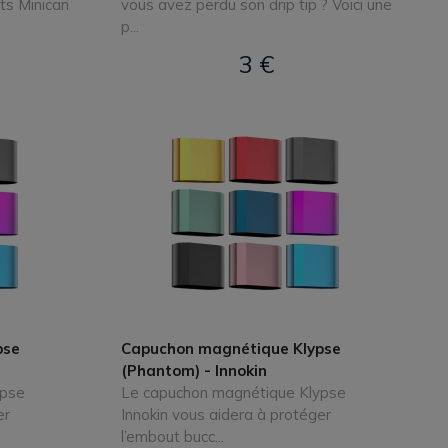
its Minican
vous avez perdu son drip tip ? Voici une
p...
3 €
pse
Capuchon magnétique Klypse
(Phantom) - Innokin
ypse
Le capuchon magnétique Klypse
er
Innokin vous aidera à protéger
l’embout bucc...