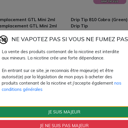
emplacement GTL Mini 2ml
Drip Tip 810 Cobra (Green)
remplacement GTL Mini 2ml
Drip Tip
 Eleaf Ismoka
Vous voulez changer le drip t
NE VAPOTEZ PAS SI VOUS NE FUMEZ PAS
mplacement d'une capacité
votre e-cigarette DTL avec
r le kit pod iSolo Air de
type sna...
La vente des produits contenant de la nicotine est interdite
2,90 €
aux mineurs. La nicotine crée une forte dépendance.
2,80 €
En entrant sur ce site, je reconnais être majeur(e) et être
autorisé(e) par la législation de mon pays à acheter des
produits contenant de la nicotine et j'accepte également
nos
conditions générales
JE SUIS MAJEUR
JE NE SUIS PAS MAJEUR