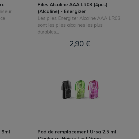
re
Piles Alcaline AAA LR03 (4pcs)
miseur
(Alcaline) - Energizer
èce
Les piles Energizer Alcaline AAA LR03
sont les piles alcalines les plus
durables...
2,90 €
 9ml
Pod de remplacement Ursa 2.5 ml
(Couleurs :Noir) - Lost Vape