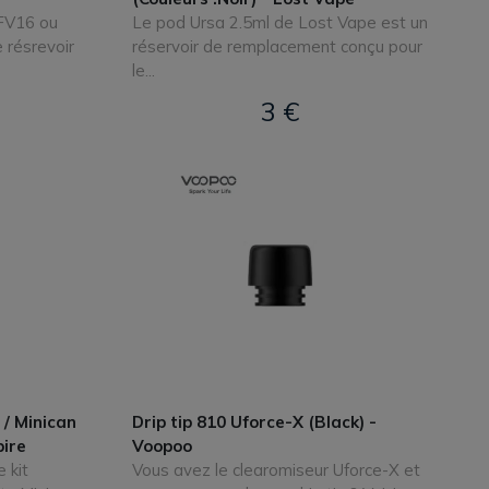
TFV16 ou
Le pod Ursa 2.5ml de Lost Vape est un
 résrevoir
réservoir de remplacement conçu pour
le...
3 €
/ Minican
Drip tip 810 Uforce-X (Black) -
pire
Voopoo
 kit
Vous avez le clearomiseur Uforce-X et