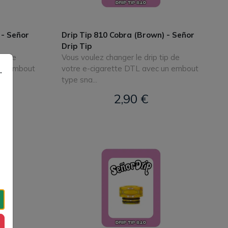
 - Señor
Drip Tip 810 Cobra (Brown) - Señor
Drip Tip
ip de
Vous voulez changer le drip tip de
.
 un embout
votre e-cigarette DTL avec un embout
type sna...
2,90 €