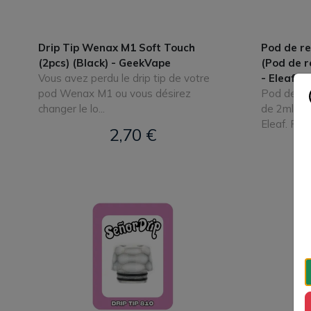
Drip Tip Wenax M1 Soft Touch
Pod de r
(2pcs) (Black) - GeekVape
(Pod de 
Vous avez perdu le drip tip de votre
- Eleaf) -
pod Wenax M1 ou vous désirez
Pod de re
changer le lo...
de 2ml pou
Eleaf. P...
2,70 €