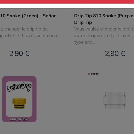
810 Snake (Green) - Señor
Drip Tip 810 Snake (Purple
Drip Tip
z changer le drip tip de
Vous voulez changer le drip t
igarette DTL avec un embout
votre e-cigarette DTL avec
type sna...
2,90 €
2,90 €