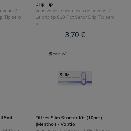
Drip Tip
saveurs ?
Vous voulez encore plus de saveurs ?
ip Tip sera
Le drip tip 810 Flat Senor Drip Tip sera
p...
3,70 €
II 5ml
Filtres Slim Starter Kit (10pcs)
o
(Menthol) - Vaptio
 kit Drag
Vous avez le fabuleux kit Slim Starter