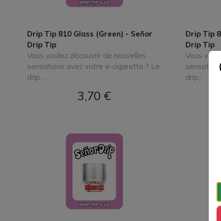
Drip Tip 810 Glass (Green) - Señor
Drip Tip 
Drip Tip
Drip Tip
Vous voulez découvrir de nouvelles
Vous voule
sensations avec votre e-cigarette ? Le
sensations
drip...
drip...
3,70 €