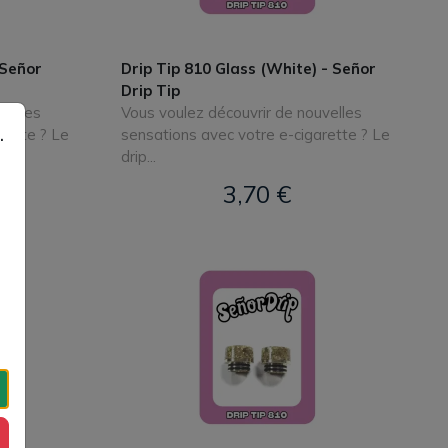
 Señor
Drip Tip 810 Glass (White) - Señor
Drip Tip
velles
Vous voulez découvrir de nouvelles
.
rette ? Le
sensations avec votre e-cigarette ? Le
drip...
3,70 €