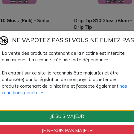
810 Glass (Pink) - Señor
Drip Tip 810 Glass (Blue) -
Drip Tip
z découvrir de nouvelles
Vous voulez découvrir de nou
NE VAPOTEZ PAS SI VOUS NE FUMEZ PAS
 avec votre e-cigarette ? Le
sensations avec votre e-ciga
drip...
La vente des produits contenant de la nicotine est interdite
3,70 €
3,70 €
aux mineurs. La nicotine crée une forte dépendance.
En entrant sur ce site, je reconnais être majeur(e) et être
autorisé(e) par la législation de mon pays à acheter des
produits contenant de la nicotine et j'accepte également
nos
conditions générales
JE SUIS MAJEUR
JE NE SUIS PAS MAJEUR