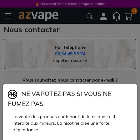
🔥 Nouveautés et promos chaque semaine
🚚 Frais de port offerts à partir de 9.90 €
0
Nous contacter
Par téléphone
09.54.45.58.74
appel non surtaxé
Vous souhaitez nous contacter par e-mail ?
Merci de renseigner notre formulaire en ligne
NE VAPOTEZ PAS SI VOUS NE
FUMEZ PAS.
Votre nom *
La vente des produits contenant de la nicotine est
interdite aux mineurs. La nicotine crée une forte
dépendance.
Votre prénom *