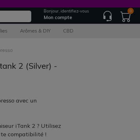
Bonjour, identifiez-vous
0
Mon compte
lies
Arômes & DIY
CBD
oresso
ank 2 (Silver) -
resso avec un
iseur iTank 2 ? Utilisez
te compatibilité !