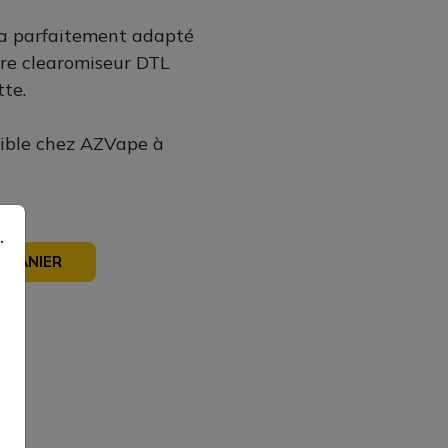
ra parfaitement adapté
otre clearomiseur DTL
tte.
nible chez AZVape à
.
 PANIER
sé