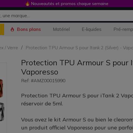
🔥 Nouveautés et promos chaque semaine
Bons plans
Matériel
E-liquides
Pré-remp
x / Verre
Protection TPU Armour S pour Itank 2 (Silver) - Vap
Protection TPU Armour S pour It
Vaporesso
Ref: #AMZ00015990
Protection TPU Armour S pour iTank 2 Vapo
réservoir de 5ml.
Vous avez le kit Armour S ou bien le clearom
un produit officiel Vaporesso pour une parfai