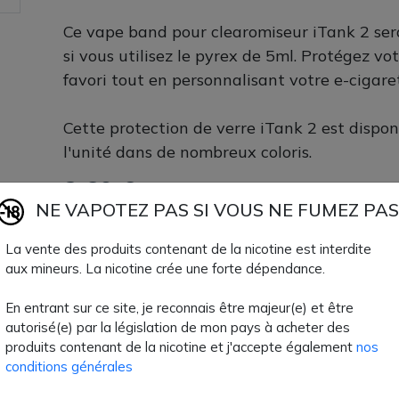
Ce vape band pour clearomiseur iTank 2 se
si vous utilisez le pyrex de 5ml. Protégez v
favori tout en personnalisant votre e-cigare
Cette protection de verre iTank 2 est dispo
l'unité dans de nombreux coloris.
2,60 €
NE VAPOTEZ PAS SI VOUS NE FUMEZ PAS
Quantité
AJOUTER À MON
La vente des produits contenant de la nicotine est interdite
aux mineurs. La nicotine crée une forte dépendance.
Paiement 100% sécuri
En entrant sur ce site, je reconnais être majeur(e) et être
autorisé(e) par la législation de mon pays à acheter des
Livraison rapide
produits contenant de la nicotine et j'accepte également
nos
conditions générales
Fiche technique