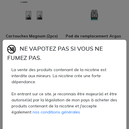
Cartouches Magnum (2pcs)
Pod de remplacement Argus
(0.4ohm) - Aspire
Top Fill V2 3ml (0.4/0.7/1.0)
(Ohmages:1.0 Ohms) - VooPoo
NE VAPOTEZ PAS SI VOUS NE
11,90 €
11,90 €
FUMEZ PAS.
La vente des produits contenant de la nicotine est
interdite aux mineurs. La nicotine crée une forte
dépendance.
En entrant sur ce site, je reconnais être majeur(e) et être
autorisé(e) par la législation de mon pays à acheter des
produits contenant de la nicotine et j'accepte
Pod de remplacement Argus
Pod de remplacement Argus
également
nos conditions générales
Top Fill V2 3ml (0.4/0.7/1.0)
Top Fill V2 3ml (0.4/0.7/1.0)
(Ohmages:0.4 Ohms) - VooPoo
(Ohmages:0.7 Ohms) - VooPoo
11,90 €
11,90 €