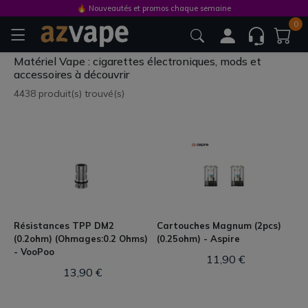
🔥 Nouveautés et promos chaque semaine
0
Matériel Vape : cigarettes électroniques, mods et
accessoires à découvrir
4438 produit(s) trouvé(s)
Résistances TPP DM2
Cartouches Magnum (2pcs)
(0.2ohm) (Ohmages:0.2 Ohms)
(0.25ohm) - Aspire
- VooPoo
11,90 €
13,90 €