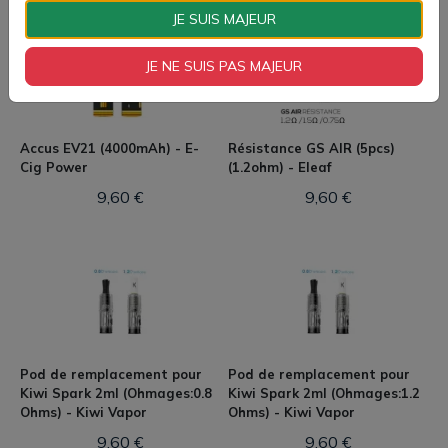
JE SUIS MAJEUR
JE NE SUIS PAS MAJEUR
Accus EV21 (4000mAh) - E-
Résistance GS AIR (5pcs)
Cig Power
(1.2ohm) - Eleaf
9,60 €
9,60 €
Pod de remplacement pour
Pod de remplacement pour
Kiwi Spark 2ml (Ohmages:0.8
Kiwi Spark 2ml (Ohmages:1.2
Ohms) - Kiwi Vapor
Ohms) - Kiwi Vapor
9,60 €
9,60 €