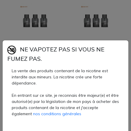
Cartouches Wenax K1 2ml
Cartouches Wenax K1 2ml
(3pcs) (0.8ohm) - GeekVape
(3pcs) (1.0ohm) - GeekVape
NE VAPOTEZ PAS SI VOUS NE
9,60 €
9,60 €
FUMEZ PAS.
La vente des produits contenant de la nicotine est
interdite aux mineurs. La nicotine crée une forte
dépendance.
En entrant sur ce site, je reconnais être majeur(e) et être
autorisé(e) par la législation de mon pays à acheter des
produits contenant de la nicotine et j'accepte
Cartouches Wenax K1 2ml
Cartouches Doric Galaxy 2ml
également
nos conditions générales
(3pcs) (1.2ohm) - GeekVape
(2pcs) (1.2ohm) - Voopoo
9,60 €
9,60 €