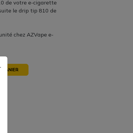
510 de votre e-cigarette
suite le drip tip 810 de
'unité chez AZVape e-
.
 PANIER
sé