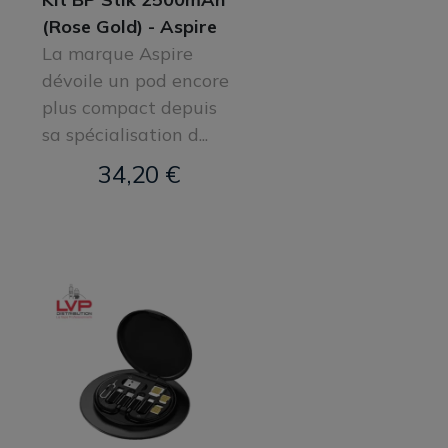
(Rose Gold) - Aspire
La marque Aspire
dévoile un pod encore
plus compact depuis
sa spécialisation d...
34,20 €