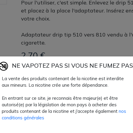
Pour l'utiliser, c'est simple. Enlevez le drip 
et placez à la place l'adaptateur. Insérez en
votre choix.
Adaptateur drip tip 510 vers 810 vendu à l
cigarette.
2,70 €
NE VAPOTEZ PAS SI VOUS NE FUMEZ PAS
Quantité
AJOUTER À MON
La vente des produits contenant de la nicotine est interdite
Paiement 100% sécuri
aux mineurs. La nicotine crée une forte dépendance.
En entrant sur ce site, je reconnais être majeur(e) et être
Livraison rapide
autorisé(e) par la législation de mon pays à acheter des
produits contenant de la nicotine et j'accepte également
nos
conditions générales
Fiche technique