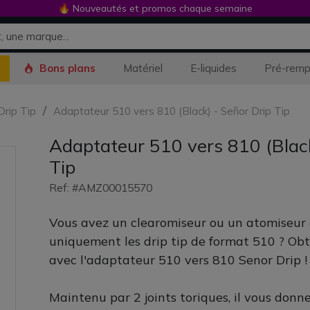
🔥 Nouveautés et promos chaque semaine
Bons plans
Matériel
E-liquides
Pré-remp
Drip Tip
Adaptateur 510 vers 810 (Black) - Señor Drip Tip
Adaptateur 510 vers 810 (Black
Tip
Ref: #AMZ00015570
Vous avez un clearomiseur ou un atomiseur 
uniquement les drip tip de format 510 ? Ob
avec l'adaptateur 510 vers 810 Senor Drip !
Maintenu par 2 joints toriques, il vous donn