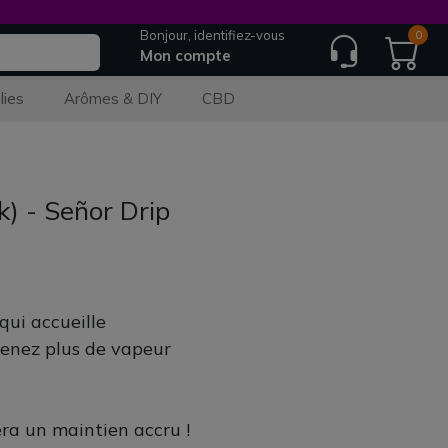
Bonjour, identifiez-vous
0
Mon compte
lies
Arômes & DIY
CBD
) - Señor Drip
qui accueille
tenez plus de vapeur
era un maintien accru !