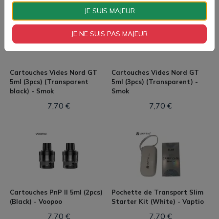
JE SUIS MAJEUR
JE NE SUIS PAS MAJEUR
Cartouches Vides Nord GT
Cartouches Vides Nord GT
5ml (3pcs) (Transparent
5ml (3pcs) (Transparent) -
black) - Smok
Smok
7,70 €
7,70 €
Cartouches PnP II 5ml (2pcs)
Pochette de Transport Slim
(Black) - Voopoo
Starter Kit (White) - Vaptio
7,70 €
7,70 €