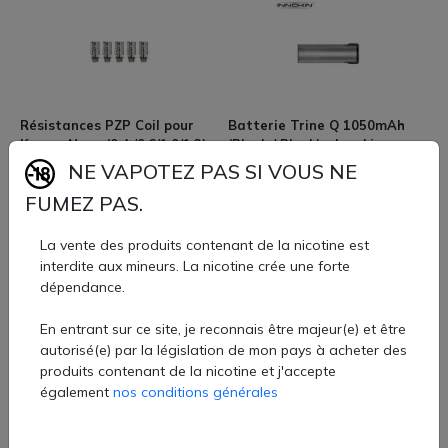
Résistances PZP Coil pour
Batterie Trine Q 1050mAh
Kroma Nova (0.4 /0.6/1.0/1.2)
(Black / Black) - Innokin
(Ohmages:1.2 Ohms) - Innokin
NE VAPOTEZ PAS SI VOUS NE
7,60 €
7,60 €
FUMEZ PAS.
La vente des produits contenant de la nicotine est
interdite aux mineurs. La nicotine crée une forte
dépendance.
En entrant sur ce site, je reconnais être majeur(e) et être
autorisé(e) par la législation de mon pays à acheter des
produits contenant de la nicotine et j'accepte
Resistances PZP Nova (3pcs)
Resistances PZP Nova (3pcs)
(0.6ohm) - Innokin
(1.2ohm) - Innokin
également
nos conditions générales
7,60 €
7,60 €