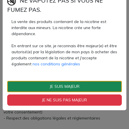
NE VAPOTEZ PAS SI VOUS NE
- Numéro de téléphone
FUMEZ PAS.
- Informations de connexion et d’utilisation du site (adresse IP,
données de navigation)
La vente des produits contenant de la nicotine est
- Informations de paiement (traitées via des systèmes sécurisés)
interdite aux mineurs. La nicotine crée une forte
- Toute autre information transmise via nos formulaires de
dépendance.
contact ou d’inscription
En entrant sur ce site, je reconnais être majeur(e) et être
Pourquoi collectons-nous vos données ?
autorisé(e) par la législation de mon pays à acheter des
produits contenant de la nicotine et j'accepte
également
nos conditions générales
Vos données sont collectées pour les finalités suivantes :
- Gestion de votre commande et de la relation client
JE SUIS MAJEUR
- Livraison des produits et services
- Gestion des paiements et de la facturation
JE NE SUIS PAS MAJEUR
- Amélioration de nos services et de votre expérience utilisateur
- Envoi d’informations commerciales et promotionnelles (avec
votre consentement)
- Respect des obligations légales et réglementaires