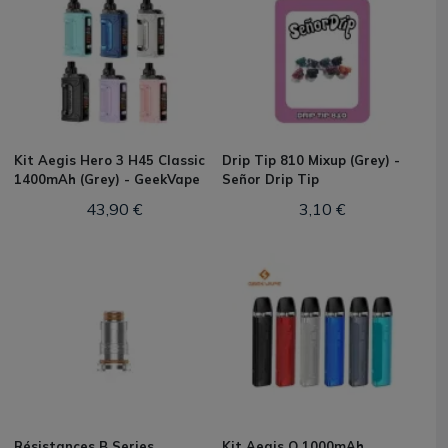
Kit Aegis Hero 3 H45 Classic
Drip Tip 810 Mixup (Grey) -
1400mAh (Grey) - GeekVape
Señor Drip Tip
43,90 €
3,10 €
Résistances B Series
Kit Aegis Q 1000mAh