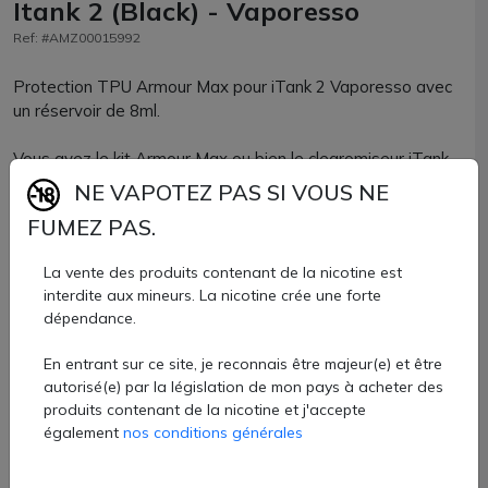
Itank 2 (Black) - Vaporesso
Ref: #AMZ00015992
Protection TPU Armour Max pour iTank 2 Vaporesso avec
un réservoir de 8ml.
Vous avez le kit Armour Max ou bien le clearomiseur iTank
2 ? Utilisez un produit officiel Vaporesso pour une parfaite
NE VAPOTEZ PAS SI VOUS NE
compatibilité !
FUMEZ PAS.
Ce vape band pour clearomiseur iTank 2 sera parfaitement
La vente des produits contenant de la nicotine est
adapté si vous utilisez le pyrex de 8ml. Protégez votre
interdite aux mineurs. La nicotine crée une forte
clearomiseur DTL favori tout en personnalisant votre e-
dépendance.
cigarette.
En entrant sur ce site, je reconnais être majeur(e) et être
Cette protection de verre iTank 2 est disponible chez
autorisé(e) par la législation de mon pays à acheter des
AZVape à l'unité dans de nombreux coloris.
produits contenant de la nicotine et j'accepte
2,60 €
également
nos conditions générales
Quantité