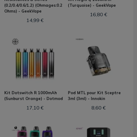
(0.2/0.4/0.6/1.2) (Ohmages:0.2
(Turquoise) - GeekVape
Ohms) - GeekVape
16,80 €
14,99 €
Kit Dotswitch R 1000mAh
Pod MTL pour Kit Sceptre
(Sunburst Orange) - Dotmod
3ml (3ml) - Innokin
17,10 €
8,60 €