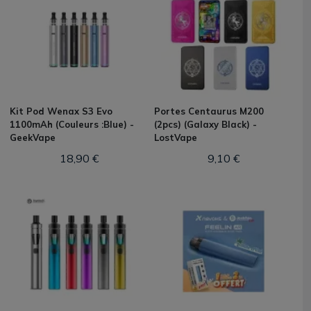
Kit Pod Wenax S3 Evo
Portes Centaurus M200
1100mAh (Couleurs :Blue) -
(2pcs) (Galaxy Black) -
GeekVape
LostVape
18,90 €
9,10 €