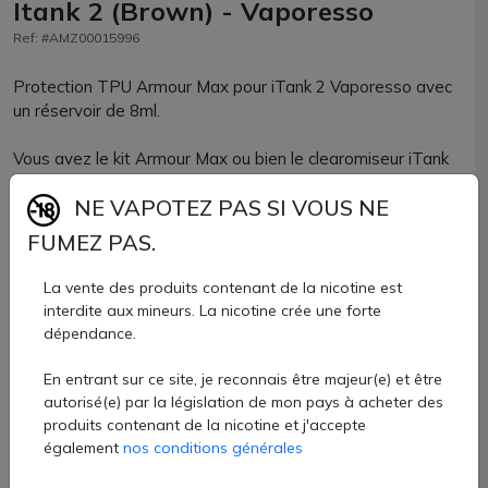
Itank 2 (Brown) - Vaporesso
Ref: #AMZ00015996
Protection TPU Armour Max pour iTank 2 Vaporesso avec
un réservoir de 8ml.
Vous avez le kit Armour Max ou bien le clearomiseur iTank
2 ? Utilisez un produit officiel Vaporesso pour une parfaite
NE VAPOTEZ PAS SI VOUS NE
compatibilité !
FUMEZ PAS.
Ce vape band pour clearomiseur iTank 2 sera parfaitement
adapté si vous utilisez le pyrex de 8ml. Protégez votre
La vente des produits contenant de la nicotine est
clearomiseur DTL favori tout en personnalisant votre e-
interdite aux mineurs. La nicotine crée une forte
cigarette.
dépendance.
Cette protection de verre iTank 2 est disponible chez
En entrant sur ce site, je reconnais être majeur(e) et être
AZVape à l'unité dans de nombreux coloris.
autorisé(e) par la législation de mon pays à acheter des
produits contenant de la nicotine et j'accepte
2,60 €
également
nos conditions générales
Quantité