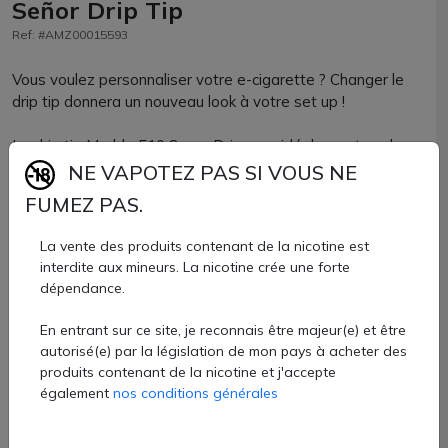
Señor Drip Tip
Ref: #AMZ00015593
Vous voulez personnaliser votre e-cigarette ? Changer le
drip tip donnera un nouveau look à votre set up !
Le drip tip Marble 510 Senor Drip sera idéal avec tous les
clearomiseurs et atomiseurs compatibles avec un embout
NE VAPOTEZ PAS SI VOUS NE
de format 510.
FUMEZ PAS.
Vous apprécierez ses coloris chatoyants et marbrés, ainsi
La vente des produits contenant de la nicotine est
que ses 2 joints toriques pour un maintien renforcé.
interdite aux mineurs. La nicotine crée une forte
dépendance.
Drip tip Senor Drip 510 vendu à l'unité chez AZVape e-
cigarette.
En entrant sur ce site, je reconnais être majeur(e) et être
autorisé(e) par la législation de mon pays à acheter des
3,40 €
produits contenant de la nicotine et j'accepte
également
nos conditions générales
Quantité