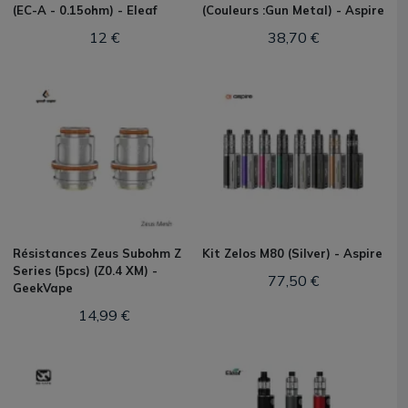
(EC-A - 0.15ohm) - Eleaf
(Couleurs :Gun Metal) - Aspire
12 €
38,70 €
Résistances Zeus Subohm Z
Kit Zelos M80 (Silver) - Aspire
Series (5pcs) (Z0.4 XM) -
77,50 €
GeekVape
14,99 €