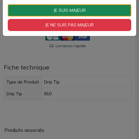
JE SUIS MAJEUR
AJOUTER À MON PANIER
JE NE SUIS PAS MAJEUR
Paiement 100% sécurisé
Livraison rapide
Fiche technique
Type de Produit
Drip Tip
Drip Tip
810
Produits associés