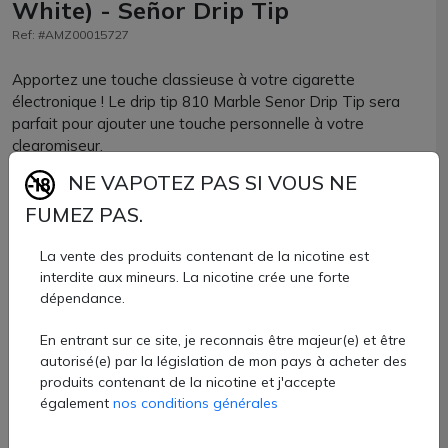
White) - Señor Drip Tip
Ref: #AMZ00015727
Apportez une touche classieuse à votre cigarette
électronique ! Le drip tip 810 Marble Senor Drip Tip sera
parfait pour ajouter une touche personnelle à votre
clearomiseur.
NE VAPOTEZ PAS SI VOUS NE
Composé de résine, le volume de vapeur sera idéalement
FUMEZ PAS.
adapté à une vape DTL. Il est de format court.
Parfaitement compatible avec tous les clearomiseurs ou
La vente des produits contenant de la nicotine est
interdite aux mineurs. La nicotine crée une forte
atomiseurs reconstructibles accueillant un drip tip de
dépendance.
format 810, vous allez adorer son effet marbré !
En entrant sur ce site, je reconnais être majeur(e) et être
Drip tip 810 Senor Drip vendu à l'unité chez AZVape avec
autorisé(e) par la législation de mon pays à acheter des
13 coloris.
produits contenant de la nicotine et j'accepte
3,20 €
également
nos conditions générales
Quantité