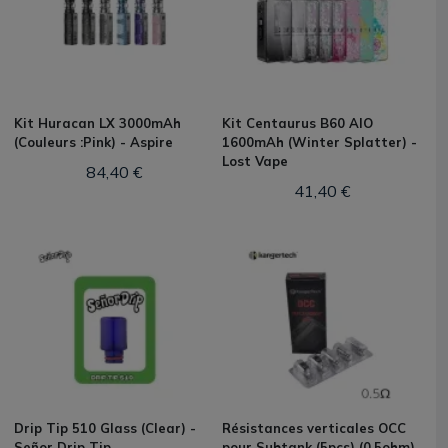
Kit Huracan LX 3000mAh
Kit Centaurus B60 AIO
(Couleurs :Pink) - Aspire
1600mAh (Winter Splatter) -
Lost Vape
84,40 €
41,40 €
Drip Tip 510 Glass (Clear) -
Résistances verticales OCC
Señor Drip Tip
pour Subtank (5pcs) (0.5ohm)