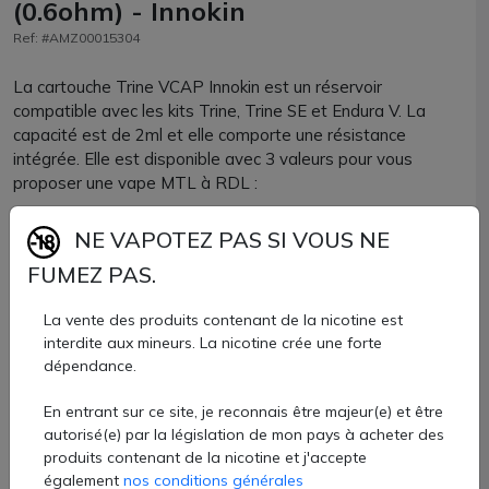
(0.6ohm) - Innokin
Ref: #AMZ00015304
La cartouche Trine VCAP Innokin est un réservoir
compatible avec les kits Trine, Trine SE et Endura V. La
capacité est de 2ml et elle comporte une résistance
intégrée. Elle est disponible avec 3 valeurs pour vous
proposer une vape MTL à RDL :
NE VAPOTEZ PAS SI VOUS NE
Cartouche Trine en 0.6 ohm : parfaite pour une vape RDL.
FUMEZ PAS.
À utiliser entre 20 et 22W avec un e-liquide en 50PG/50VG.
Cartouche Trine en 0.8 ohm : idéale pour une vape MTL
La vente des produits contenant de la nicotine est
assez aérienne. À utiliser entre 12 et 14W avec un e-
interdite aux mineurs. La nicotine crée une forte
liquide en 70PG/30VG.
dépendance.
Cartouche Trine en 1.2 ohm : idéale pour une vape MTL
serrée. À utiliser entre 11 et 12W avec un e-liquide en
En entrant sur ce site, je reconnais être majeur(e) et être
70PG/30VG.
autorisé(e) par la législation de mon pays à acheter des
produits contenant de la nicotine et j'accepte
également
nos conditions générales