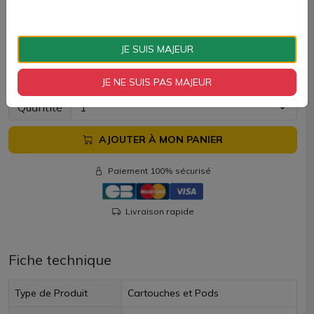
Le remplissage est top fill. Enlevez l'embout de la
cartouche pour avoir accès au trou de remplissage.
JE SUIS MAJEUR
Cartouche Trine 2ml Innokin vendue à l'unité.
3,20 €
JE NE SUIS PAS MAJEUR
Quantité
AJOUTER À MON PANIER
Paiement 100% sécurisé
Livraison rapide
Fiche technique
Type de Produit
Cartouches et Pods