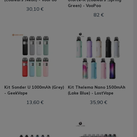
Green) - VooPoo
30,10 €
82 €
Kit Sonder U 1000mAh (Grey)
Kit Thelema Nano 1500mAh
- GeekVape
(Lake Blue) - LostVape
13,60 €
35,90 €