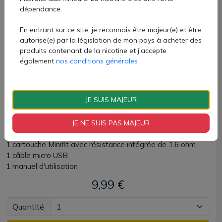
dépendance.
La cartouche Minifit a une capacité de 1.5ml et comporte
une résistance intégrée de 1.6 ohm. Parfaite pour une vape
En entrant sur ce site, je reconnais être majeur(e) et être
MTL serrée, il est conseillé d'utiliser des liquides au sel de
autorisé(e) par la législation de mon pays à acheter des
nicotine ou bien majoritairement composés de PG.
produits contenant de la nicotine et j'accepte
également
nos conditions générales
Le pod Minifit Justfog est disponible chez AZVape avec de
nombreux coloris.
JE SUIS MAJEUR
Contenu du kit Minifit Justfog :
JE NE SUIS PAS MAJEUR
1 batterie Minifit
1 cartouche Minifit avec résistance intégrée de 1.6 ohm
1 câble micro USB
1 manuel d'utilisation
9,99 €
Quantité