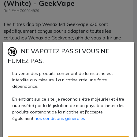
(White) - GeekVape
Ref: #AMZ00014929
Les filtres drip tip Wenax M1 Geekvape x20 sont
spécifiquement conçus pour s'adapter à toutes les
cartouches Wenax de Geekvape, afin de vous offrir une
expérience de tirage serré.
NE VAPOTEZ PAS SI VOUS NE
Les filtres sont adaptés aux cartouches Wenax M1, mais
FUMEZ PAS.
aussi aux cartouches Wenax S.
La vente des produits contenant de la nicotine est
Filtres papier Wenax vendus par AZVape par lots de 20
interdite aux mineurs. La nicotine crée une forte
unités.
dépendance.
3,40 €
En entrant sur ce site, je reconnais être majeur(e) et être
autorisé(e) par la législation de mon pays à acheter des
Quantité
produits contenant de la nicotine et j'accepte
également
nos conditions générales
AJOUTER À MON PANIER