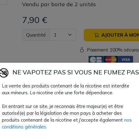
Vendu par boite de 2 unités
7,90 €
Quantité
AJOUTER À MON
Paiement 100% sécuri
Livraison rapide
NE VAPOTEZ PAS SI VOUS NE FUMEZ PAS
La vente des produits contenant de la nicotine est interdite
Fiche technique
aux mineurs. La nicotine crée une forte dépendance.
En entrant sur ce site, je reconnais être majeur(e) et être
Type de résistance
Résistance
autorisé(e) par la législation de mon pays à acheter des
produits contenant de la nicotine et j'accepte également
nos
Volume Clearo
2 ml
conditions générales
Type de Produit
Matériel