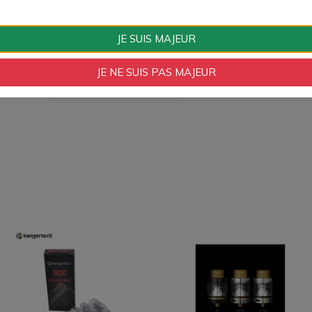
Volume Clearo
5 ml
JE SUIS MAJEUR
Type de Produit
Matériel
JE NE SUIS PAS MAJEUR
Ohmage Résistance
0.6 Ohm, 0.8 Ohm