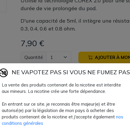
Utilise la technologie COREX 2.0 pour une s
durée de vie prolongée du pod.
D'une capacité de 5ml, il intègre une résis
0.3, 0.4, 0.6 et 0.8 ohm.
7,90 €
Quantité
AJOUTER À MON
Paiement 100% sécuri
NE VAPOTEZ PAS SI VOUS NE FUMEZ PAS
La vente des produits contenant de la nicotine est interdite
Livraison rapide
aux mineurs. La nicotine crée une forte dépendance.
En entrant sur ce site, je reconnais être majeur(e) et être
Fiche technique
autorisé(e) par la législation de mon pays à acheter des
produits contenant de la nicotine et j'accepte également
nos
conditions générales
TPD Belge
Non