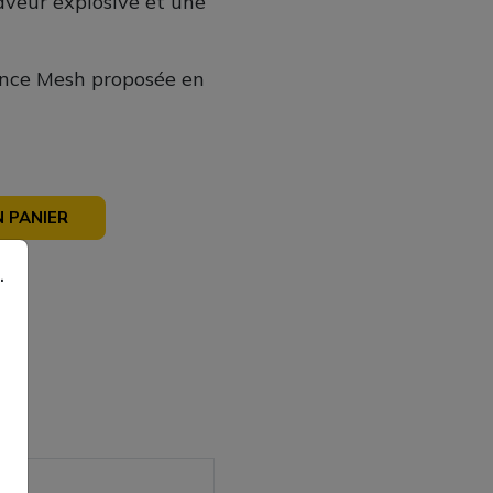
aveur explosive et une
tance Mesh proposée en
 PANIER
sé
.