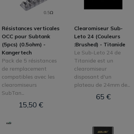
Résistances verticales
Clearomiseur Sub-
OCC pour Subtank
Leto 24 (Couleurs
(5pcs) (0.5ohm) -
:Brushed) - Titanide
Kangertech
Le Sub-Leto 24 de
Pack de 5 résistances
Titanide est un
de remplacement
clearomiseur
compatibles avec les
disposant d'un
clearomiseurs
plateau de 24mm de...
SubTan...
65 €
15,50 €