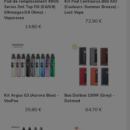
Pod de remplacement XROS
Kit Pod Centaurus B60 AIO
Series 3ml Top Fill (0.6/0.8)
(Couleurs :Summer Breeze) -
(Ohmages:0.8 Ohms) -
Lost Vape
Vaporesso
72,90 €
14,80 €
Kit Argus G3 (Aurora Blue) -
Box Dotbox 100W (Grey) -
VooPoo
Dotmod
35,80 €
64,70 €