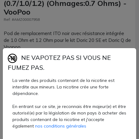
(0.7/1.0/1.2) (Ohmages:0.7 Ohms) -
VooPoo
Ref: #AMZ00007958
Pod de remplacement ITO noir avec résistance intégrée
de 1.0 Ohm et 1.2 Ohm pour le kit Doric 20 SE et Doric Q de
Voopoo.
NE VAPOTEZ PAS SI VOUS NE
Disposant d'un réservoir de 2ml, il fonctionne avec
l'ensemble des résistances ITO.
FUMEZ PAS.
Vendu par boite de 2 unités
La vente des produits contenant de la nicotine est
interdite aux mineurs. La nicotine crée une forte
7,90 €
dépendance.
Quantité
En entrant sur ce site, je reconnais être majeur(e) et être
autorisé(e) par la législation de mon pays à acheter des
AJOUTER À MON PANIER
produits contenant de la nicotine et j'accepte
également
nos conditions générales
Paiement 100% sécurisé