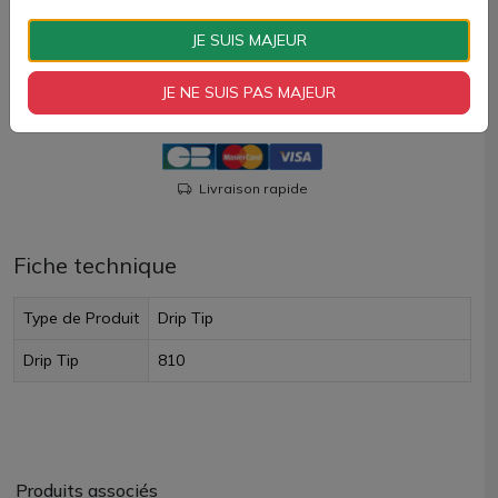
Quantité
JE SUIS MAJEUR
AJOUTER À MON PANIER
JE NE SUIS PAS MAJEUR
Paiement 100% sécurisé
Livraison rapide
Fiche technique
Type de Produit
Drip Tip
Drip Tip
810
Produits associés