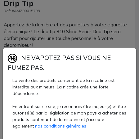
Drip Tip
Ref: #AMZ00015708
Apportez de la lumière et des paillettes à votre cigarette
électronique ! Le drip tip 810 Shine Senor Drip Tip sera
parfait pour ajouter une touche personnelle à votre
clearomiseur !
NE VAPOTEZ PAS SI VOUS NE
Composé de résine, le volume de vapeur sera idéalement
adapté à une vape DTL. Il est de format court ou plus
FUMEZ PAS.
allongé selon les coloris.
La vente des produits contenant de la nicotine est
Parfaitement compatible avec tous les clearomiseurs ou
interdite aux mineurs. La nicotine crée une forte
atomiseurs reconstructibles accueillant un drip tip de
dépendance.
format 810, vous allez adorer son effet shiny !
En entrant sur ce site, je reconnais être majeur(e) et être
autorisé(e) par la législation de mon pays à acheter des
Drip tip 810 Senor Drip vendu à l'unité chez AZVape avec 2
produits contenant de la nicotine et j'accepte
coloris.
également
nos conditions générales
3,80 €