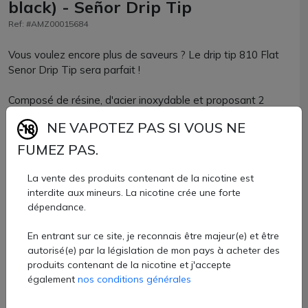
black) - Señor Drip Tip
Ref: #AMZ00015684
Vous voulez encore plus de saveurs ? Le drip tip 810 Flat
Senor Drip Tip sera parfait !
Composé de résine, d'acier inoxydable et proposant 2
joints toriques pour un max de maintien, le volume de
NE VAPOTEZ PAS SI VOUS NE
vapeur sera idéalement adapté à une vape RDL/DTL. La
forme est resserrée pour une concentration des arômes.
FUMEZ PAS.
Parfaitement compatible avec tous les clearomiseurs ou
La vente des produits contenant de la nicotine est
atomiseurs reconstructibles accueillant un drip tip de
interdite aux mineurs. La nicotine crée une forte
format 810, vous allez adorer ses coloris !
dépendance.
En entrant sur ce site, je reconnais être majeur(e) et être
Drip tip 810 Senor Drip vendu à l'unité chez AZVape avec
autorisé(e) par la législation de mon pays à acheter des
10 coloris.
produits contenant de la nicotine et j'accepte
3,70 €
également
nos conditions générales
Quantité