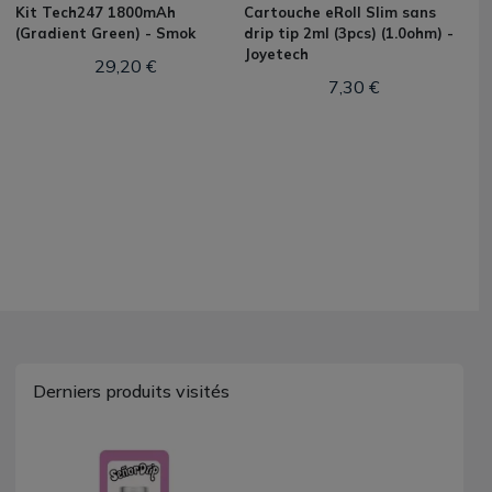
Kit Tech247 1800mAh
Cartouche eRoll Slim sans
(Gradient Green) - Smok
drip tip 2ml (3pcs) (1.0ohm) -
Joyetech
29,20 €
7,30 €
Derniers produits visités