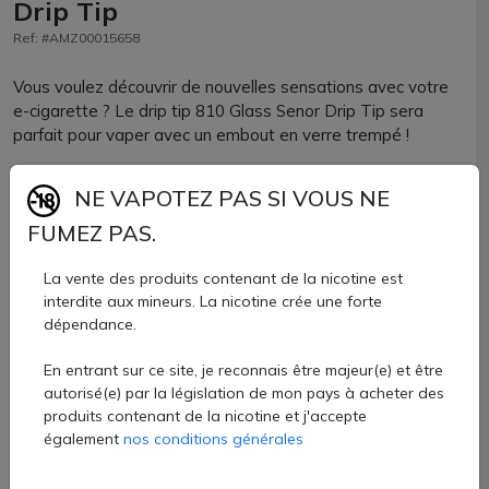
Drip Tip
Ref: #AMZ00015658
Vous voulez découvrir de nouvelles sensations avec votre
e-cigarette ? Le drip tip 810 Glass Senor Drip Tip sera
parfait pour vaper avec un embout en verre trempé !
Composé de verre, le volume de vapeur sera idéalement
NE VAPOTEZ PAS SI VOUS NE
adapté à une vape DTL.
FUMEZ PAS.
Parfaitement compatible avec tous les clearomiseurs ou
La vente des produits contenant de la nicotine est
atomiseurs reconstructibles accueillant un drip tip de
interdite aux mineurs. La nicotine crée une forte
format 810, vous allez adorer ses coloris variés !
dépendance.
Drip tip 810 Senor Drip vendu à l'unité chez AZVape.
En entrant sur ce site, je reconnais être majeur(e) et être
3,70 €
autorisé(e) par la législation de mon pays à acheter des
produits contenant de la nicotine et j'accepte
également
nos conditions générales
Quantité