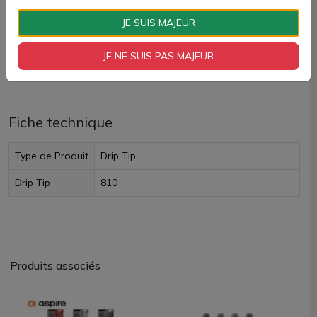
AJOUTER À MON PANIER
JE SUIS MAJEUR
Paiement 100% sécurisé
JE NE SUIS PAS MAJEUR
Livraison rapide
Fiche technique
Type de Produit
Drip Tip
Drip Tip
810
Produits associés