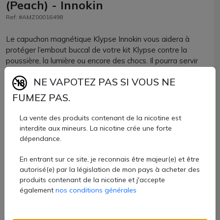
(Peach) - Innokin
Ref: #AMZ00016498
Le capuchon magnétique Klypse Innokin vous aidera à
protéger l’embout buccal de votre kit Klypse contre la
poussière, la lumière ou encore des chocs. Il pourra servir
de pièce de remplacement en cas de perte de votre ancien
NE VAPOTEZ PAS SI VOUS NE
capuchon.
FUMEZ PAS.
Ce capuchon pour pod Klypse est disponible chez AZVape
avec 12 coloris pour vous permettre de retrouver celui que
La vente des produits contenant de la nicotine est
vous avez perdu ou bien pour varier les coloris de votre
interdite aux mineurs. La nicotine crée une forte
pod préféré !
dépendance.
3 €
En entrant sur ce site, je reconnais être majeur(e) et être
autorisé(e) par la législation de mon pays à acheter des
Quantité
produits contenant de la nicotine et j'accepte
également
nos conditions générales
AJOUTER À MON PANIER