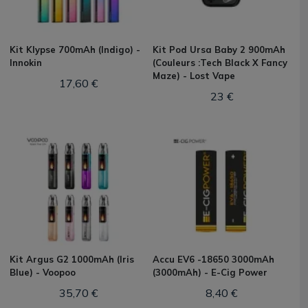
Kit Klypse 700mAh (Indigo) -
Kit Pod Ursa Baby 2 900mAh
Innokin
(Couleurs :Tech Black X Fancy
Maze) - Lost Vape
17,60 €
23 €
Kit Argus G2 1000mAh (Iris
Accu EV6 -18650 3000mAh
Blue) - Voopoo
(3000mAh) - E-Cig Power
35,70 €
8,40 €