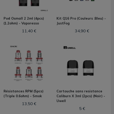
Pod Osmall 2 2ml (4pcs)
Kit Q16 Pro (Couleurs :Bleu) -
(1.2ohm) - Vaporesso
JustFog
11,40 €
34,90 €
Résistances RPM (5pcs)
Cartouche sans resistance
(Triple 0.6ohm) - Smok
Caliburn X 3ml (2pcs) (Noir) -
Uwell
13,50 €
5 €