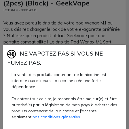
(2pcs) (Black) - GeekVape
Ref: #AMZ00014931
Vous avez perdu le drip tip de votre pod Wenax M1 ou
vous désirez changer le look de votre e-cigarette préférée
? N'utilisez qu'un produit officiel Geekvape pour une
parfaite compatibilité ! Le drip tip Pod Wenax M1 Soft
Touch Geekvape sera parfait si vous aimez le contact d'un
NE VAPOTEZ PAS SI VOUS NE
embout tout doux pour vos lèvres.
FUMEZ PAS.
Drip tip de taille 510 qui sera parfaitement adapté au pod
Wenax M1, Wenax M2, Wenax M Starter, mais également
La vente des produits contenant de la nicotine est
à tous les clearomiseurs et atomiseurs reconstructibles
interdite aux mineurs. La nicotine crée une forte
acceptant ce format.
dépendance.
En entrant sur ce site, je reconnais être majeur(e) et être
Drip tip Wenax M1 Geekvape vendus par lots de 2 unités
autorisé(e) par la législation de mon pays à acheter des
chez AZVape e-cigarettes.
produits contenant de la nicotine et j'accepte
2,70 €
également
nos conditions générales
Quantité