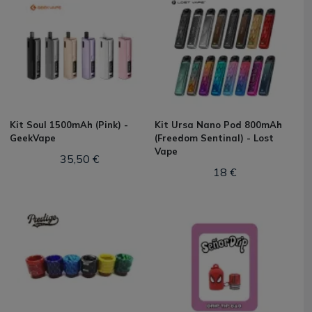
Kit Soul 1500mAh (Pink) -
Kit Ursa Nano Pod 800mAh
GeekVape
(Freedom Sentinal) - Lost
Vape
35,50 €
18 €