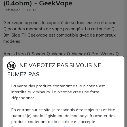
(0.4ohm) - GeekVape
Ref: #AMZ00014813
Geekvape agrandit la capacité de sa fabuleuse cartouche
Q pour des moments de vape prolongés. La cartouche Q
3ml Side Fill Geekvape est compatible avec de nombreux
modèles :
Aegis Hero Q, Sonder Q, Wenax Q, Wenax Q Pro, Wenax Q
Mini, Digi Q et Aegis AQ, Wenax Q Ultra, Sonder Q2, Digi Q
NE VAPOTEZ PAS SI VOUS NE
Vista.
FUMEZ PAS.
Cette cartouche a une belle capacité de 3ml et le
remplissage se fait par le côté du réservoir.
La vente des produits contenant de la nicotine est
interdite aux mineurs. La nicotine crée une forte
Plusieurs modèles sont proposés avec différentes valeurs
dépendance.
de résistances intégrées :
En entrant sur ce site, je reconnais être majeur(e) et être
autorisé(e) par la législation de mon pays à acheter des
produits contenant de la nicotine et j'accepte
Cartouche Q 3ml en 0.4 ohm : à utiliser entre 25 et 30W