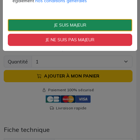
également
nos conditions générales
Cartouche Q 3ml en 0.6 ohm : à utiliser entre 18 et 25W.
Cartouche Q 3ml en 0.8 ohm : à utiliser entre 12 et 18W.
JE SUIS MAJEUR
Les cartouches Q Side Fill 3ml Geekvape sont en vente
chez AZVape par lots de 3 unités.
JE NE SUIS PAS MAJEUR
9,70 €
Quantité
AJOUTER À MON PANIER
Paiement 100% sécurisé
Livraison rapide
Fiche technique