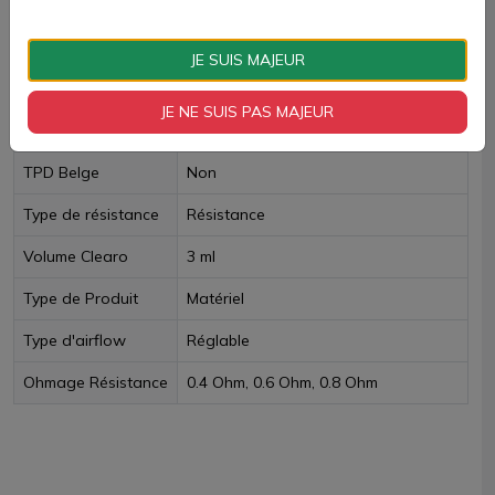
Livraison rapide
JE SUIS MAJEUR
JE NE SUIS PAS MAJEUR
Fiche technique
TPD Belge
Non
Type de résistance
Résistance
Volume Clearo
3 ml
Type de Produit
Matériel
Type d'airflow
Réglable
Ohmage Résistance
0.4 Ohm, 0.6 Ohm, 0.8 Ohm