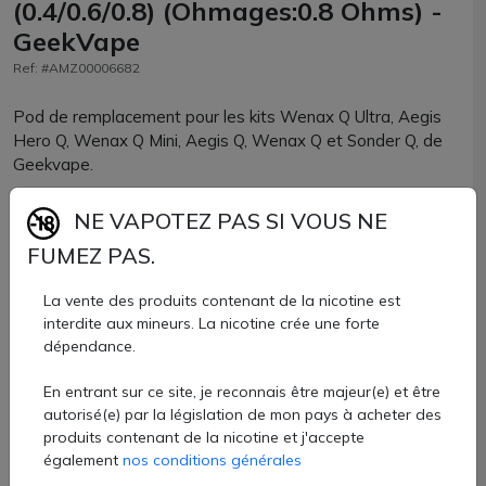
(0.4/0.6/0.8) (Ohmages:0.8 Ohms) -
GeekVape
Ref: #AMZ00006682
Pod de remplacement pour les kits Wenax Q Ultra, Aegis
Hero Q, Wenax Q Mini, Aegis Q, Wenax Q et Sonder Q, de
Geekvape.
Chaque pod dispose d'une résistance pré-installée,
NE VAPOTEZ PAS SI VOUS NE
proposée en 0.4, 0.6 et 0.8ohm.
FUMEZ PAS.
Capacité de 3ml
La vente des produits contenant de la nicotine est
9,70 €
interdite aux mineurs. La nicotine crée une forte
dépendance.
Quantité
En entrant sur ce site, je reconnais être majeur(e) et être
autorisé(e) par la législation de mon pays à acheter des
AJOUTER À MON PANIER
produits contenant de la nicotine et j'accepte
également
nos conditions générales
Paiement 100% sécurisé