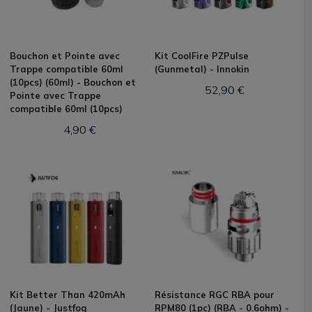
Bouchon et Pointe avec
Kit CoolFire PZPulse
Trappe compatible 60ml
(Gunmetal) - Innokin
(10pcs) (60ml) - Bouchon et
52,90 €
Pointe avec Trappe
compatible 60ml (10pcs)
4,90 €
Kit Better Than 420mAh
Résistance RGC RBA pour
(Jaune) - Justfog
RPM80 (1pc) (RBA - 0.6ohm) -