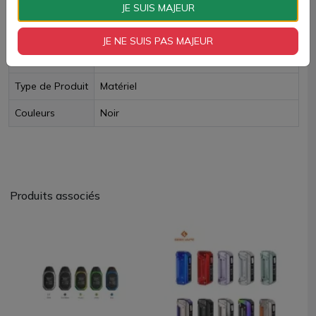
JE SUIS MAJEUR
TPD Belge
Non
JE NE SUIS PAS MAJEUR
Volume Clearo
3,8 ml
Type de Produit
Matériel
Couleurs
Noir
Produits associés