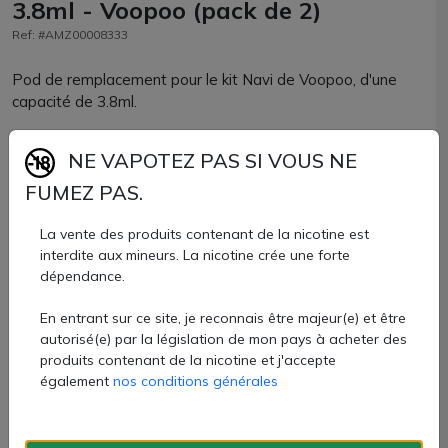
3.8ml - Voopoo (pack de 2)
Ref: #AMZ00008333
Pod de remplacement pour le kit Navi de Voopoo, d'une
capacité de 3.8ml.
Vendu par lot de 2 pièces
NE VAPOTEZ PAS SI VOUS NE
7,30 €
FUMEZ PAS.
Quantité
La vente des produits contenant de la nicotine est
interdite aux mineurs. La nicotine crée une forte
AJOUTER À MON PANIER
dépendance.
En entrant sur ce site, je reconnais être majeur(e) et être
Paiement 100% sécurisé
autorisé(e) par la législation de mon pays à acheter des
produits contenant de la nicotine et j'accepte
Livraison rapide
également
nos conditions générales
Fiche technique