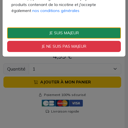
de nombreux coloris.
produits contenant de la nicotine et j'accepte
également
nos conditions générales
Clearomiseur iTank M livré avec :
JE SUIS MAJEUR
1 atomiseur iTank M (3ml)
1 résistance MTX 1.2ohm
1 manuel d'utilisation
JE NE SUIS PAS MAJEUR
4,99 €
Quantité
AJOUTER À MON PANIER
Paiement 100% sécurisé
Livraison rapide