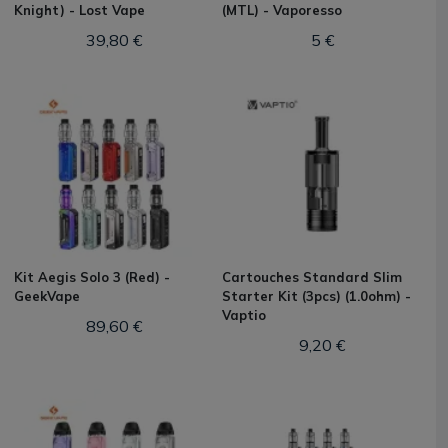
Knight) - Lost Vape
(MTL) - Vaporesso
39,80 €
5 €
Kit Aegis Solo 3 (Red) -
Cartouches Standard Slim
GeekVape
Starter Kit (3pcs) (1.0ohm) -
Vaptio
89,60 €
9,20 €