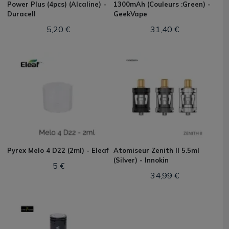
Power Plus (4pcs) (Alcaline) -
1300mAh (Couleurs :Green) -
Duracell
GeekVape
5,20 €
31,40 €
Pyrex Melo 4 D22 (2ml) - Eleaf
Atomiseur Zenith II 5.5ml
(Silver) - Innokin
5 €
34,99 €