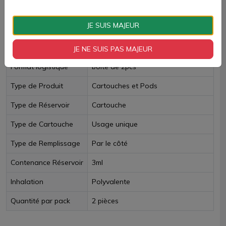
Livraison rapide
JE SUIS MAJEUR
Fiche technique
JE NE SUIS PAS MAJEUR
Format logistique
boite de 2pcs
Type de Produit
Cartouches et Pods
Type de Réservoir
Cartouche
Type de Cartouche
Usage unique
Type de Remplissage
Par le côté
Contenance Réservoir
3ml
Inhalation
Polyvalente
Quantité par pack
2 pièces