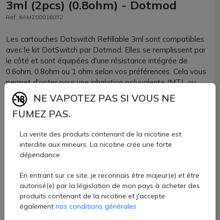
3ml (2pcs) (0.8ohm) - Dotmod
Ref: #AMZ00016032
Les cartouches Dotswitch Refillable 3ml sont compatibles
avec le kit DotSwitch par Dotmod. Elles se remplissent par
le côté et sont équipées d'une résistance intégrée de
0.6ohm, 0.8ohm ou 1 ohm selon vos préférences. Cela vous
permet d'opter pour une inhalation polyvalente (MTL ou
DTL).
NE VAPOTEZ PAS SI VOUS NE
Cartouches officielles Dotmod vendues chez AZVape par
FUMEZ PAS.
lots de 2 unités.
8,10 €
La vente des produits contenant de la nicotine est
interdite aux mineurs. La nicotine crée une forte
Quantité
dépendance.
En entrant sur ce site, je reconnais être majeur(e) et être
AJOUTER À MON PANIER
autorisé(e) par la législation de mon pays à acheter des
produits contenant de la nicotine et j'accepte
Paiement 100% sécurisé
également
nos conditions générales