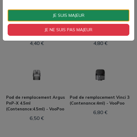
JE SUIS MAJEUR
Cartouche vide Vinci 3 4ml (2
Filtre Drip Tip (20pcs) (White)
JE NE SUIS PAS MAJEUR
pcs) (Black) - Voopoo
- Voopoo
4,40 €
4,80 €
Pod de remplacement Argus
Pod de remplacement Vinci 3
PnP-X 4.5ml
(Contenance:4ml) - VooPoo
(Contenance:4.5ml) - VooPoo
6,80 €
6,50 €