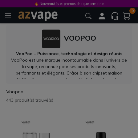
🔥 Nouveautés et promos chaque semaine
0
VOOPOO
VooPoo – Puissance, technologie et design réunis
VooPoo est une marque incontournable dans l’univers de
la vape, reconnue pour ses produits innovants,
performants et élégants. Grâce à son chipset maison
GENE, elle propose des dispositifs fiables et rapides,
adaptés aussi bien aux débutants qu’aux vapoteurs
Voopoo
expérimentés.
Produits emblématiques
443 produit(s) trouvé(s)
Série DRAG : des pod-mods puissants comme le Drag X,
Drag S et Drag M100S, au design travaillé et aux
fonctionnalités avancées.
Série VINCI : pods compacts, intuitifs et stylés, parfaits
pour une vape nomade au quotidien.
Série ARGUS : modèles robustes et polyvalents, souvent