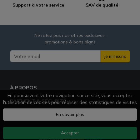
Support à votre service
SAV de qualité
Ne ratez pas nos offres exclusives,
promotions & bons plans
je m'inscris
À PROPOS
En poursuivant votre navigation sur ce site, vous acceptez
PAIEMENT & SÉCURITÉ
l'utilisation de cookies pour réaliser des statistiques de visites
BESOIN D'AIDE ?
En savoir plus
Accepter
AZVAPE.FR
© 2025 - 2026 Tous droits réservés
GAMMES
FILTRER
TRIER