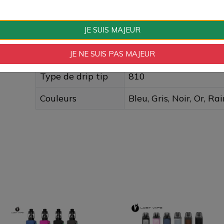
Type de résistance
Résistance
JE SUIS MAJEUR
Type de Produit
Matériel
Type d'airflow
Réglable
JE NE SUIS PAS MAJEUR
Type de drip tip
810
Couleurs
Bleu, Gris, Noir, Or, R