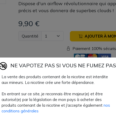
Dispose d'un airflow révolutionnaire qui app
précis et vous donnera de superbes clouds !
9,90 €
Quantité
AJOUTER À MON
Paiement 100% sécuri
Livraison rapide
NE VAPOTEZ PAS SI VOUS NE FUMEZ PAS
La vente des produits contenant de la nicotine est interdite
Fiche technique
aux mineurs. La nicotine crée une forte dépendance.
En entrant sur ce site, je reconnais être majeur(e) et être
Diamètre Clearo
26,5mm
autorisé(e) par la législation de mon pays à acheter des
produits contenant de la nicotine et j'accepte également
nos
TPD Belge
Non
conditions générales