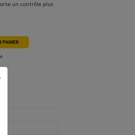
orte un contrôle plus
 PANIER
sé
.