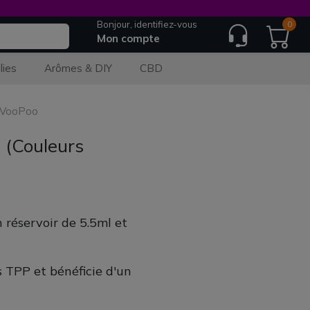
Bonjour, identifiez-vous
0
Mon compte
lies
Arômes & DIY
CBD
- VooPoo
 (Couleurs
réservoir de 5.5ml et
s TPP et bénéficie d'un