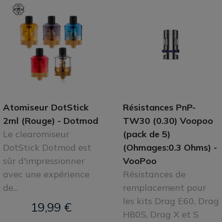
Atomiseur DotStick
Résistances PnP-
2ml (Rouge) - Dotmod
TW30 (0.30) Voopoo
Le clearomiseur
(pack de 5)
DotStick Dotmod est
(Ohmages:0.3 Ohms) -
sûr d'impressionner
VooPoo
avec une expérience
Résistances de
de...
remplacement pour
les kits Drag E60, Drag
19,99 €
H80S, Drag X et S