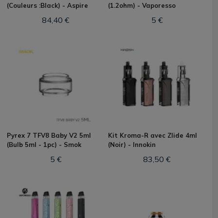
(Couleurs :Black) - Aspire
(1.2ohm) - Vaporesso
84,40 €
5 €
Pyrex 7 TFV8 Baby V2 5ml
Kit Kroma-R avec Zlide 4ml
(Bulb 5ml - 1pc) - Smok
(Noir) - Innokin
5 €
83,50 €