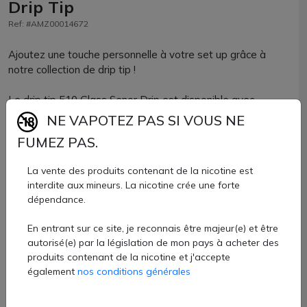
Drip Tip
Ref: #AMZ00014672
Ajoutez une touche personnelle à votre set up grâce à
notre collection de drip tip !
Le drip tip 510 Glass Senor Drip est disponible avec
plusieurs coloris pour vous permettre de personnaliser
NE VAPOTEZ PAS SI VOUS NE
votre cigarette électronique.
FUMEZ PAS.
Conçu en verre et disposant de 2 joints toriques pour un
La vente des produits contenant de la nicotine est
maintien renforcé, vous allez adorer ses coloris !
interdite aux mineurs. La nicotine crée une forte
dépendance.
Drip tip 510 Senor Drip disponible à la vente chez AZVape
à l'unité.
En entrant sur ce site, je reconnais être majeur(e) et être
3,70 €
autorisé(e) par la législation de mon pays à acheter des
produits contenant de la nicotine et j'accepte
également
nos conditions générales
Quantité