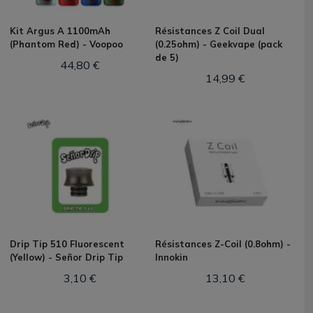
Kit Argus A 1100mAh
Résistances Z Coil Dual
(Phantom Red) - Voopoo
(0.25ohm) - Geekvape (pack
de 5)
44,80 €
14,99 €
Drip Tip 510 Fluorescent
Résistances Z-Coil (0.8ohm) -
(Yellow) - Señor Drip Tip
Innokin
3,10 €
13,10 €