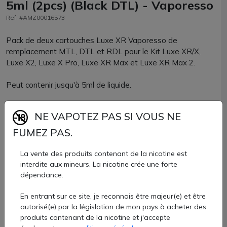
5ml (2pcs) (Black DTL) - Vaporesso
Ref: #AMZ00016573
Pack de deux cartouches Luxe XR Vaporesso de
remplacement MTL, DTL et RDL pour le Kit Luxe XR/X,
Luxe X2, Luxe X Pro, Luxe XR Max et Luxe XR Max 2.
Peut contenir jusqu'à 5ml de liquide.
Elles sont entièrement compatibles avec la série de
NE VAPOTEZ PAS SI VOUS NE
résistances GTX :
FUMEZ PAS.
Les résistances recommandées pour la cartouche RDL
sont les GTX 0.4ohm et GTX 0.6ohm.
La vente des produits contenant de la nicotine est
interdite aux mineurs. La nicotine crée une forte
Les résistances recommandées pour la cartouche MTL
dépendance.
sont les GTX 0.8ohm et GTX 1.2ohm.
En entrant sur ce site, je reconnais être majeur(e) et être
autorisé(e) par la législation de mon pays à acheter des
Les résistances recommandées pour la cartouche DTL
produits contenant de la nicotine et j'accepte
sont les GTX 0.2ohm.