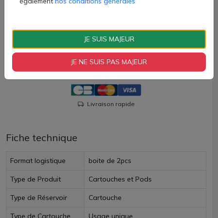
également
nos conditions générales
6,40 €
Quantité
JE SUIS MAJEUR
AJOUTER À MON PANIER
JE NE SUIS PAS MAJEUR
Paiement 100% sécurisé
Livraison rapide
Fiche technique
Format logistique
boite de 2pcs
Type de Produit
Cartouches et Pods
Type de Réservoir
Cartouche
Type de Cartouche
Usage unique