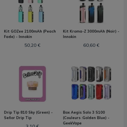
Kit GOZee 2100mAh (Peach
Kit Kroma-Z 3000mAh (Noir) -
Fade) - Innokin
Innokin
50,20 €
60,60 €
Drip Tip 810 Sky (Green) -
Box Aegis Solo 3 S100
Señor Drip Tip
(Couleurs :Golden Blue) -
GeekVape
3,10 €