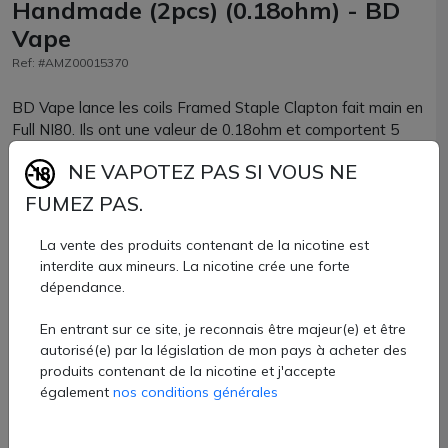
Handmade (2pcs) (0.18ohm) - BD
Vape
Ref: #AMZ00015370
BD Vape lance les coils Framed Staple Clapton fait main en
Full NI80. Ils ont une valeur de 0.18ohm et comportent 5
spires pour un diamètre de 3mm. Ces precoils sont
NE VAPOTEZ PAS SI VOUS NE
parfaitement conçues pour des atomiseurs en DTL.
FUMEZ PAS.
Coils Framed Staple Clapton Ni80 handmade BD Vape
vendus par lots de 2 pièces chez AZVape.
La vente des produits contenant de la nicotine est
interdite aux mineurs. La nicotine crée une forte
10,30 €
dépendance.
Quantité
En entrant sur ce site, je reconnais être majeur(e) et être
autorisé(e) par la législation de mon pays à acheter des
AJOUTER À MON PANIER
produits contenant de la nicotine et j'accepte
également
nos conditions générales
Paiement 100% sécurisé