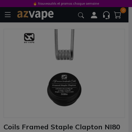
🔥 Nouveautés et promos chaque semaine
0
Coils Framed Staple Clapton NI80