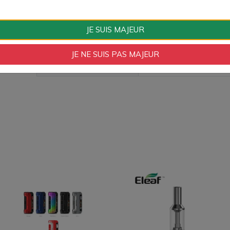
Type d'airflow
Réglable
JE SUIS MAJEUR
Ohmage Résistance
1.0 Ohm
JE NE SUIS PAS MAJEUR
Couleurs
Gris, Or, Rose