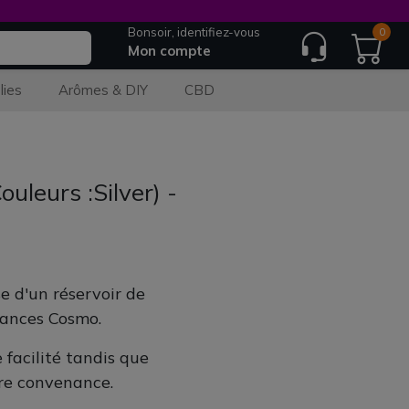
Bonsoir, identifiez-vous
0
Mon compte
lies
Arômes & DIY
CBD
uleurs :Silver) -
e d'un réservoir de
tances Cosmo.
 facilité tandis que
tre convenance.