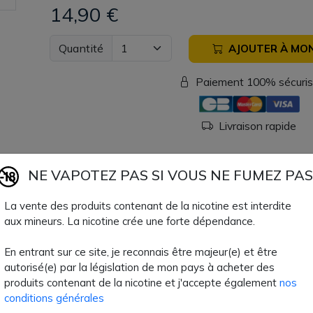
14,90 €
Quantité
AJOUTER À MON
Paiement 100% sécuri
Livraison rapide
NE VAPOTEZ PAS SI VOUS NE FUMEZ PAS
Fiche technique
La vente des produits contenant de la nicotine est interdite
Type de Remplissage
Par le haut
aux mineurs. La nicotine crée une forte dépendance.
Type de résistance
Résistance
En entrant sur ce site, je reconnais être majeur(e) et être
autorisé(e) par la législation de mon pays à acheter des
Volume Clearo
2 ml
produits contenant de la nicotine et j'accepte également
nos
conditions générales
Type de Produit
Matériel