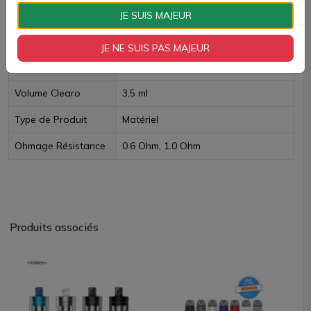
JE SUIS MAJEUR
Fiche technique
JE NE SUIS PAS MAJEUR
Type de Remplissage
Par le haut
Volume Clearo
3,5 ml
Type de Produit
Matériel
Ohmage Résistance
0.6 Ohm, 1.0 Ohm
Produits associés