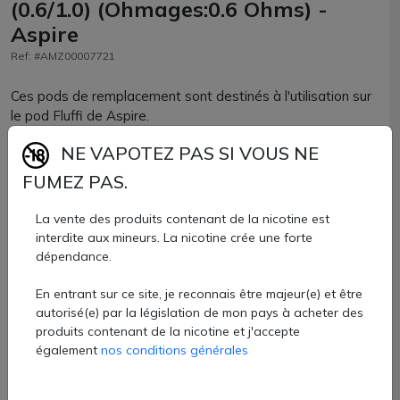
(0.6/1.0) (Ohmages:0.6 Ohms) -
Aspire
Ref: #AMZ00007721
Ces pods de remplacement sont destinés à l'utilisation sur
le pod Fluffi de Aspire.
Ils sont disponibles en 0.6 Ohm (9W-11W) ou en 1.0 Ohm
NE VAPOTEZ PAS SI VOUS NE
(14W-18W).
FUMEZ PAS.
7,50 €
La vente des produits contenant de la nicotine est
interdite aux mineurs. La nicotine crée une forte
Quantité
dépendance.
AJOUTER À MON PANIER
En entrant sur ce site, je reconnais être majeur(e) et être
autorisé(e) par la législation de mon pays à acheter des
produits contenant de la nicotine et j'accepte
Paiement 100% sécurisé
également
nos conditions générales
Livraison rapide