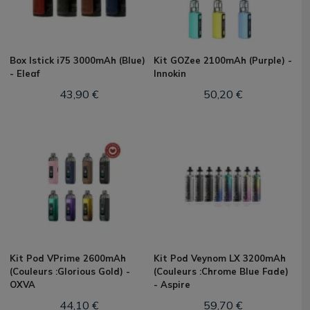
Box Istick i75 3000mAh (Blue)
Kit GOZee 2100mAh (Purple) -
- Eleaf
Innokin
43,90 €
50,20 €
Kit Pod VPrime 2600mAh
Kit Pod Veynom LX 3200mAh
(Couleurs :Glorious Gold) -
(Couleurs :Chrome Blue Fade)
OXVA
- Aspire
44,10 €
59,70 €