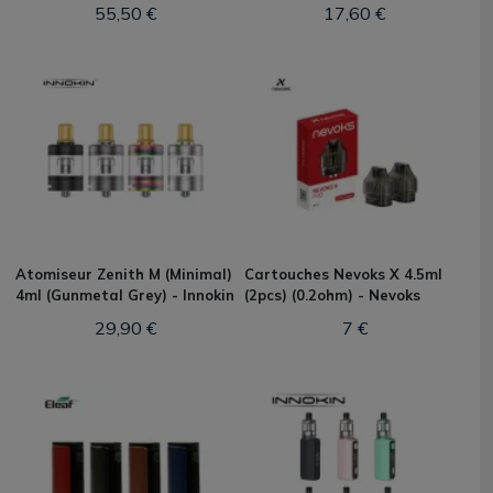
55,50 €
17,60 €
Atomiseur Zenith M (Minimal)
Cartouches Nevoks X 4.5ml
4ml (Gunmetal Grey) - Innokin
(2pcs) (0.2ohm) - Nevoks
29,90 €
7 €