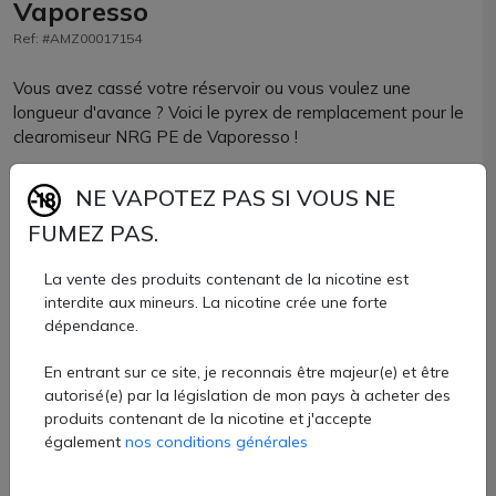
Vaporesso
Ref: #AMZ00017154
Vous avez cassé votre réservoir ou vous voulez une
longueur d'avance ? Voici le pyrex de remplacement pour le
clearomiseur NRG PE de Vaporesso !
Optez pour une pièce détachée officielle pour une parfaite
NE VAPOTEZ PAS SI VOUS NE
compatibilité.
FUMEZ PAS.
Le clearomiseur NRG PE est le clearomiseur associé au kit
La vente des produits contenant de la nicotine est
Swag 2.
interdite aux mineurs. La nicotine crée une forte
dépendance.
Contenance de 3.5ml
En entrant sur ce site, je reconnais être majeur(e) et être
Pyrex NRG PE Vaporesso vendu à l'unité chez AZVape.
autorisé(e) par la législation de mon pays à acheter des
5 €
produits contenant de la nicotine et j'accepte
également
nos conditions générales
Quantité