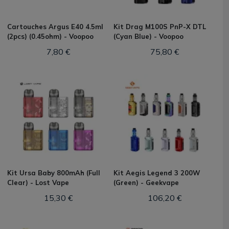
Cartouches Argus E40 4.5ml
Kit Drag M100S PnP-X DTL
(2pcs) (0.45ohm) - Voopoo
(Cyan Blue) - Voopoo
7,80 €
75,80 €
Kit Ursa Baby 800mAh (Full
Kit Aegis Legend 3 200W
Clear) - Lost Vape
(Green) - Geekvape
15,30 €
106,20 €