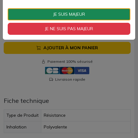
Résistances officielles EX Exceed Joyetech vendues par
lots de 5 unités chez AZVape.
JE SUIS MAJEUR
6,50 €
JE NE SUIS PAS MAJEUR
Quantité
AJOUTER À MON PANIER
Paiement 100% sécurisé
Livraison rapide
Fiche technique
Type de Produit
Résistance
Inhalation
Polyvalente