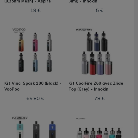
(0.3ohm Mesh) - Aspire
(4ml) - Innokin
19 €
5 €
Kit Vinci Spark 100 (Black) -
Kit CoolFire Z60 avec Zlide
VooPoo
Top (Grey) - Innokin
69,80 €
78 €