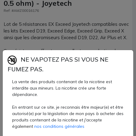
0.5 ohm) - Joyetech
Ref: #AMZ00016176
Lot de 5 résistances EX Exceed Joyetech compatibles avec
les kits Exceed D19, Exceed Edge, Exceed Grip, Exceed X
ainsi que les clearomiseurs Exceed D19, D22, Air Plus et X.
Ces résistances offrent une excellente reproduction des
saveurs. Elles sont disponibles avec 3 valeurs en 0.5 ohm,
NE VAPOTEZ PAS SI VOUS NE
gold o.5 ohm et 1.2 ohm.
FUMEZ PAS.
La vente des produits contenant de la nicotine est
Résistance EX Joyetech en 0.5 ohm : à utiliser entre 20 et
interdite aux mineurs. La nicotine crée une forte
35W pour une vape RDL.
dépendance.
Résistance EX Joyetech Gold en 0.5 ohm : à utiliser entre
20 et 35W pour une vape RDL.
En entrant sur ce site, je reconnais être majeur(e) et être
Résistance EX Joyetech en 1.2 ohm : à utiliser entre 8 et
autorisé(e) par la législation de mon pays à acheter des
14W pour une vape MTL.
produits contenant de la nicotine et j'accepte
également
nos conditions générales