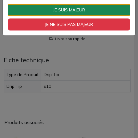
AJOUTER À MON PANIER
JE SUIS MAJEUR
Paiement 100% sécurisé
JE NE SUIS PAS MAJEUR
Livraison rapide
Fiche technique
Type de Produit
Drip Tip
Drip Tip
810
Produits associés