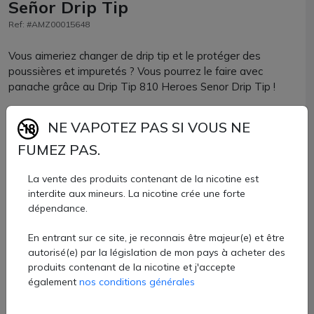
Señor Drip Tip
Ref: #AMZ00015648
Vous aimeriez changer de drip tip et le protéger des
poussières et impuretés ? Vous pourrez le faire avec
panache grâce au Drip Tip 810 Heroes Senor Drip Tip !
Composé d'un drip tip de taille 810 et d'un capuchon en
NE VAPOTEZ PAS SI VOUS NE
silicone, les 2 parties sont reliées par une chaînette pour ne
FUMEZ PAS.
pas perdre le chapeau.
Si vous appréciez les super héros, arborez fièrement celui
La vente des produits contenant de la nicotine est
interdite aux mineurs. La nicotine crée une forte
qui fait chavirer votre cœur !
dépendance.
Drip tip + bouchon de protection Senor Drip Tip vendu à
En entrant sur ce site, je reconnais être majeur(e) et être
l'unité chez AZVape de vape.
autorisé(e) par la législation de mon pays à acheter des
6 €
produits contenant de la nicotine et j'accepte
également
nos conditions générales
Quantité