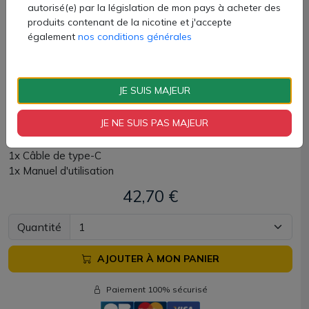
Profitez de 100 heures de vapotage avec la batterie
autorisé(e) par la législation de mon pays à acheter des
externe Voopoo !
produits contenant de la nicotine et j'accepte
également
nos conditions générales
Power bank Doric Galaxy disponible chez AZVape avec 6
coloris.
JE SUIS MAJEUR
Power bank livrée avec :
JE NE SUIS PAS MAJEUR
1x Power Bank Doric Galaxy
1x Câble de type-C
1x Manuel d'utilisation
42,70 €
Quantité
AJOUTER À MON PANIER
Paiement 100% sécurisé