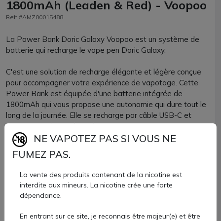
1800mAh (Leaden & Red) - Voopoo
Ref: #AMZ00015488
La Power Bank Doric Galaxy Voopoo est un système de
batterie qui recharge le vape pen Doric Galaxy.
C'est une solution de recharge élégante et légère conçue
pour accompagner votre expérience de vapotage. Cette
Power Bank est équipée d'une batterie intégrée de
1800mAh qui vous propose une autonomie qui dure tout le
long de la journée. Elle se recharge par câble USB-C et
promet un voltage de 5V/2A.
NE VAPOTEZ PAS SI VOUS NE
Le DORIC Galaxy Power Bank est équipé de 3 indicateurs
FUMEZ PAS.
LED et d'une légère vibration pour une interaction
utilisateur intuitive. Ces indicateurs vous permettent de
La vente des produits contenant de la nicotine est
suivre facilement le niveau de charge restant, tandis que la
interdite aux mineurs. La nicotine crée une forte
légère vibration vous informe lorsque la batterie est en
dépendance.
cours de chargement ou lorsqu'elle est prête à être utilisée.
En entrant sur ce site, je reconnais être majeur(e) et être