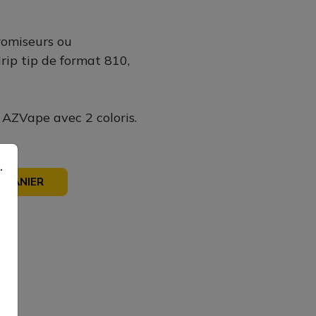
romiseurs ou
rip tip de format 810,
 AZVape avec 2 coloris.
.
 PANIER
sé