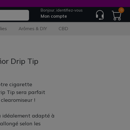
Bonjour, identifiez-vous
0
Mon compte
lies
Arômes & DIY
CBD
ñor Drip Tip
otre cigarette
ip Tip sera parfait
 clearomiseur !
a idéalement adapté à
allongé selon les