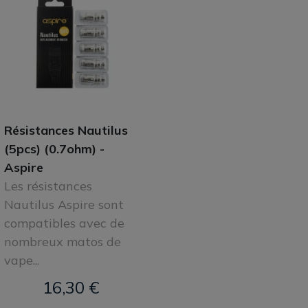
Résistances Nautilus
(5pcs) (0.7ohm) -
Aspire
Les résistances
Nautilus Aspire sont
compatibles avec de
nombreux matos de
vape...
16,30 €