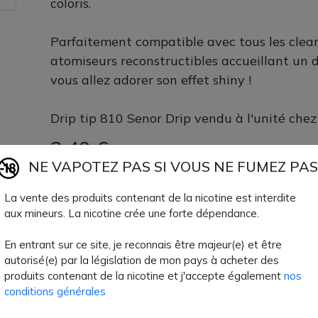
coloris.
Parfaitement compatible avec tous les clea
atomiseurs reconstructibles accueillant un d
vous allez adorer son effet shiny !
Drip tip 810 Senor Drip vendu à l'unité chez
2,40 €
NE VAPOTEZ PAS SI VOUS NE FUMEZ PAS
Quantité
AJOUTER À MON
La vente des produits contenant de la nicotine est interdite
aux mineurs. La nicotine crée une forte dépendance.
Paiement 100% sécuri
En entrant sur ce site, je reconnais être majeur(e) et être
autorisé(e) par la législation de mon pays à acheter des
Livraison rapide
produits contenant de la nicotine et j'accepte également
nos
conditions générales
Fiche technique