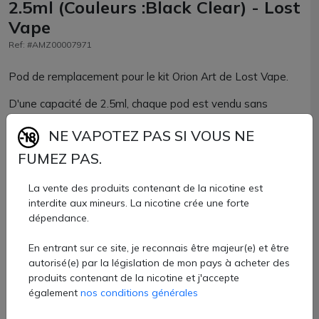
2.5ml (Couleurs :Black Clear) - Lost
Vape
Ref: #AMZ00007971
Pod de remplacement pour le kit Orion Art de Lost Vape.
D'une capacité de 2.5ml, chaque pod est vendu sans
résistance.
NE VAPOTEZ PAS SI VOUS NE
3,20 €
FUMEZ PAS.
Quantité
La vente des produits contenant de la nicotine est
interdite aux mineurs. La nicotine crée une forte
AJOUTER À MON PANIER
dépendance.
En entrant sur ce site, je reconnais être majeur(e) et être
Paiement 100% sécurisé
autorisé(e) par la législation de mon pays à acheter des
produits contenant de la nicotine et j'accepte
Livraison rapide
également
nos conditions générales