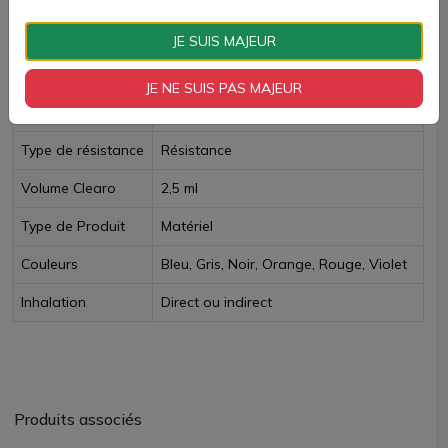
Fiche technique
JE SUIS MAJEUR
Technologie
Electronique
JE NE SUIS PAS MAJEUR
TPD Belge
Non
Type de résistance
Résistance
Volume Clearo
2,5 ml
Type de Produit
Matériel
Couleurs
Bleu, Gris, Noir, Orange, Rouge, Violet
Inhalation
Direct ou indirect
Produits associés