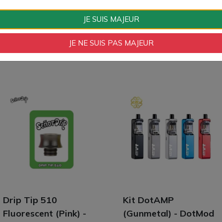
JE SUIS MAJEUR
JE NE SUIS PAS MAJEUR
Drip Tip 510
Kit DotAMP
Fluorescent (Pink) -
(Gunmetal) - DotMod