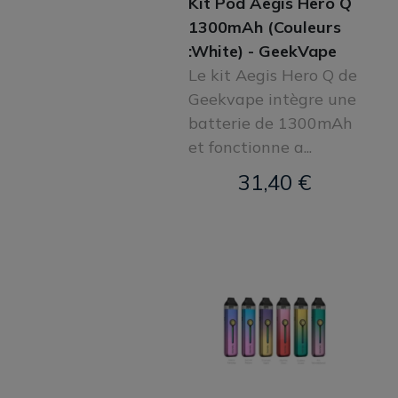
Kit Pod Aegis Hero Q
1300mAh (Couleurs
:White) - GeekVape
Le kit Aegis Hero Q de
Geekvape intègre une
batterie de 1300mAh
et fonctionne a...
31,40 €