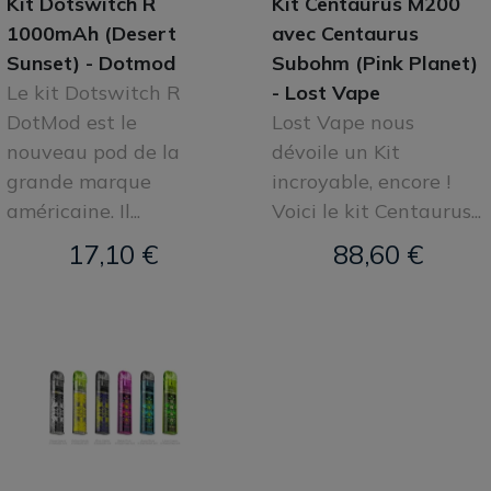
Kit Dotswitch R
Kit Centaurus M200
1000mAh (Desert
avec Centaurus
Sunset) - Dotmod
Subohm (Pink Planet)
Le kit Dotswitch R
- Lost Vape
DotMod est le
Lost Vape nous
nouveau pod de la
dévoile un Kit
grande marque
incroyable, encore !
américaine. Il...
Voici le kit Centaurus...
17,10 €
88,60 €