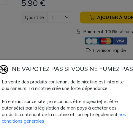
5,90 €
Quantité
AJOUTER À MON
Paiement 100% sécuri
Livraison rapide
NE VAPOTEZ PAS SI VOUS NE FUMEZ PAS
Fiche technique
La vente des produits contenant de la nicotine est interdite
Format Flacon
3
aux mineurs. La nicotine crée une forte dépendance.
Type de Produit
Matériel
En entrant sur ce site, je reconnais être majeur(e) et être
autorisé(e) par la législation de mon pays à acheter des
Couleurs
Noir
produits contenant de la nicotine et j'accepte également
nos
conditions générales
Inhalation
indirect