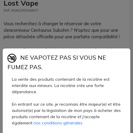
Lost Vape
Ref: #AMZ00016637
Vous recherchez à changer le réservoir de votre
clearomiseur Centaurus Subohm ? N'optez que pour une
pièce détachée officielle pour une parfaite compatibilité !
Ce pyrex Centaurus Subohm Lost Vape est disponible avec
2 contenances en 2ml et 5ml. Le format du 2ml sera un
NE VAPOTEZ PAS SI VOUS NE
réservoir droit et le 5ml aura un format bulb.
FUMEZ PAS.
Ces pyrex sont compatibles uniquement avec le
La vente des produits contenant de la nicotine est
clearomiseur Centaurus Subohm, également présent avec
interdite aux mineurs. La nicotine crée une forte
le kit Thelema Solo.
dépendance.
Pyrex officiel Centaurus Lost Vape disponible à l'unité chez
En entrant sur ce site, je reconnais être majeur(e) et être
AZVape LostVape.
autorisé(e) par la législation de mon pays à acheter des
produits contenant de la nicotine et j'accepte
5 €
également
nos conditions générales
Quantité