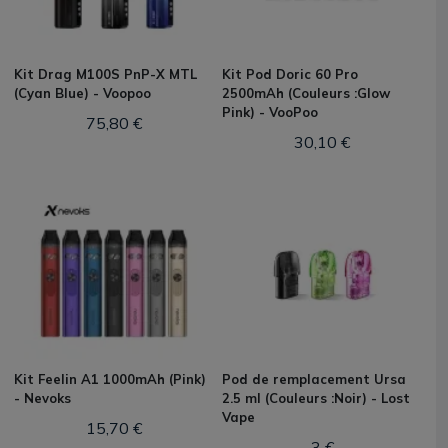
Kit Drag M100S PnP-X MTL
Kit Pod Doric 60 Pro
(Cyan Blue) - Voopoo
2500mAh (Couleurs :Glow
Pink) - VooPoo
75,80 €
30,10 €
Kit Feelin A1 1000mAh (Pink)
Pod de remplacement Ursa
- Nevoks
2.5 ml (Couleurs :Noir) - Lost
Vape
15,70 €
3 €