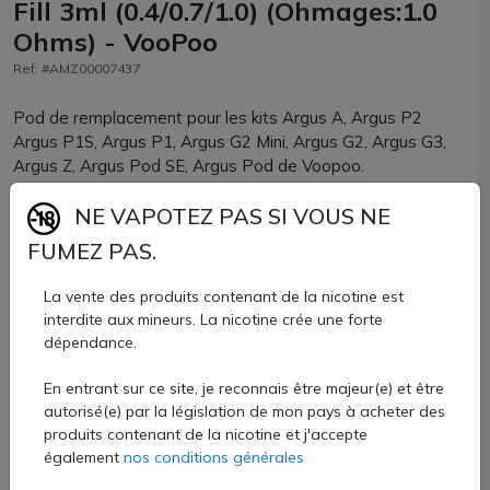
Fill 3ml (0.4/0.7/1.0) (Ohmages:1.0
Ohms) - VooPoo
Ref: #AMZ00007437
Pod de remplacement pour les kits Argus A, Argus P2
Argus P1S, Argus P1, Argus G2 Mini, Argus G2, Argus G3,
Argus Z, Argus Pod SE, Argus Pod de Voopoo.
D'une capacité de 3ml, il intègre une résistance en 0.4,
NE VAPOTEZ PAS SI VOUS NE
0.7 ou en 1.0ohm et se remplit par le haut.
FUMEZ PAS.
11,90 €
La vente des produits contenant de la nicotine est
interdite aux mineurs. La nicotine crée une forte
Quantité
dépendance.
AJOUTER À MON PANIER
En entrant sur ce site, je reconnais être majeur(e) et être
autorisé(e) par la législation de mon pays à acheter des
Paiement 100% sécurisé
produits contenant de la nicotine et j'accepte
également
nos conditions générales