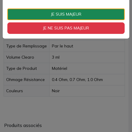
Livraison rapide
JE SUIS MAJEUR
Fiche technique
JE NE SUIS PAS MAJEUR
TPD Belge
Oui
Type de Remplissage
Par le haut
Volume Clearo
3 ml
Type de Produit
Matériel
Ohmage Résistance
0.4 Ohm, 0.7 Ohm, 1.0 Ohm
Couleurs
Noir
Produits associés