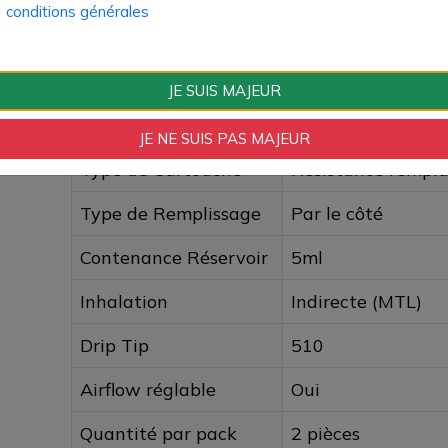
conditions générales
Fiche technique
Type de Produit
Cartouches et Pod
JE SUIS MAJEUR
Type de Réservoir
Cartouche
JE NE SUIS PAS MAJEUR
Type de Cartouche
Résistance rempl
Type de Remplissage
Par le côté
Contenance Réservoir
5ml
Inhalation
Indirecte (MTL)
Drip Tip
510
Airflow réglable
Oui
Quantité par pack
2 pièces