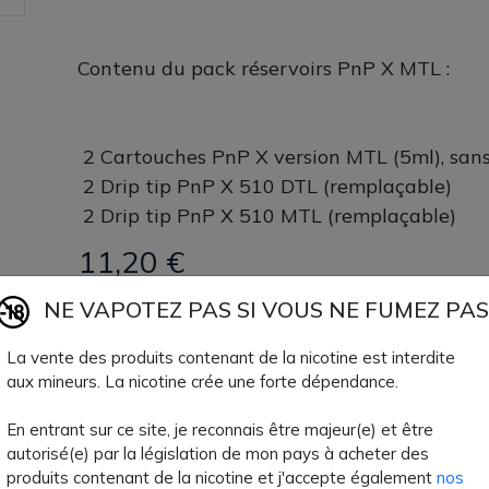
Contenu du pack réservoirs PnP X MTL :
2 Cartouches PnP X version MTL (5ml), sans
2 Drip tip PnP X 510 DTL (remplaçable)
2 Drip tip PnP X 510 MTL (remplaçable)
11,20 €
NE VAPOTEZ PAS SI VOUS NE FUMEZ PAS
Quantité
AJOUTER À MON
La vente des produits contenant de la nicotine est interdite
Paiement 100% sécuri
aux mineurs. La nicotine crée une forte dépendance.
En entrant sur ce site, je reconnais être majeur(e) et être
Livraison rapide
autorisé(e) par la législation de mon pays à acheter des
produits contenant de la nicotine et j'accepte également
nos