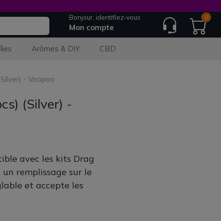
Bonjour, identifiez-vous
0
Mon compte
lies
Arômes & DIY
CBD
Silver) - Voopoo
) (Silver) -
ble avec les kits Drag
 un remplissage sur le
lable et accepte les