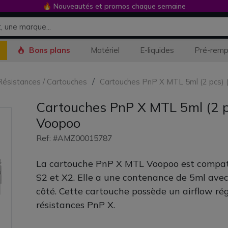
🔥 Nouveautés et promos chaque semaine
Bons plans
Matériel
E-liquides
Pré-remp
 Résistances / Cartouches
Cartouches PnP X MTL 5ml (2 pcs) (
Cartouches PnP X MTL 5ml (2 pcs
Voopoo
Ref: #AMZ00015787
La cartouche PnP X MTL Voopoo est compati
S2 et X2. Elle a une contenance de 5ml avec
côté. Cette cartouche possède un airflow rég
résistances PnP X.